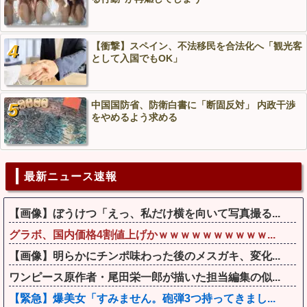
【衝撃】スペイン、不法移民を合法化へ「観光客
として入国でもOK」
中国国防省、防衛白書に「断固反対」 内政干渉
をやめるよう求める
最新ニュース速報
【画像】ぼうけつ「えっ、私だけ横を向いて写真撮る...
グラボ、国内価格4割値上げかｗｗｗｗｗｗｗｗｗｗ...
【画像】明らかにチンポ味わった後のメスガキ、変化...
ワンピース原作者・尾田栄一郎が描いた担当編集の似...
【緊急】爆美女「すみません。砲弾3つ持ってきまし...