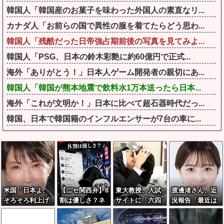
韓国人「韓国産のお菓子を味わった外国人の素直なリ...
カナダ人「お前らの国で異性の服を着てたらどう思わ...
韓国人「残酷だった日帝強占期前後の写真を見てみよ...
韓国人「PSG、日本の鈴木彩艶に約60億円で正式...
海外「ありがとう！」日本人ゲーム開発者の親切にあ...
韓国人「韓国が熊本地震で飲料水1万本送ったら日本...
海外「これが文明か！」日本に比べて超石器時代だっ...
韓国、日本で韓国籍のインフルエンサーが7台の車に...
米国「日本よ、
【ニセ関西弁】8
東大教授、入試
渡邊渚さん、近
そろそろ利上げ
割は優しさ？ネ
サイトに「六四
況報告「最近は
しろ」高市政権
ットで増殖す
天安門」を仕込
落ち着いてきて
の経済政策に圧
る“猛虎弁”の心
んだ結果
ます」