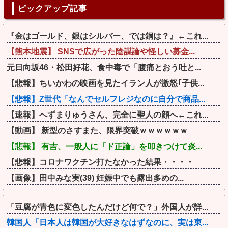
ピックアップ記事
『金はゴールド、銀はシルバー、では銅は？』←これ...
【熊本地震】 SNSで広がった陰謀論や怪しい募金...
元日向坂46・松田好花、食中毒で「腹痛とおう吐と...
【悲報】ちいかわの映画を見たイラン人が激怒｢子供...
【悲報】Z世代「なんでセルフレジなのに自分で商品...
【速報】へずまりゅうさん、完全に聖人の顔へ←これ...
【動画】 新型のさすまた、限界突破ｗｗｗｗｗｗ
【悲報】 有吉、一般人に「ド正論」を叩きつけて炎...
【悲報】コロナワクチン打たなかった結果・・・・
【画像】田中みな実(39) 妊娠中でも露出多めの...
「豆腐が青色に変色したんだけど何で？」外国人が詳...
韓国人「日本人は韓国が大好きなはずなのに、実は東...