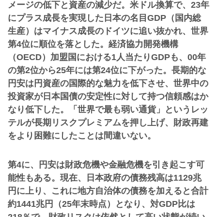
メージの低下と資産の減少だ。米ドル換算で、23年
にプラス成長を実現した日本の名目GDP（国内総
生産）はマイナス成長のドイツに追い抜かれ、世界
第4位に順位を落とした。経済協力開発機構
（OECD）加盟国における1人当たりGDPも、00年
の第2位から25年には第24位に下がった。長期的な
円安は円資産の国際的な魅力を低下させ、世界中の
投資家が日本国債の安定性に対して持つ信頼感はか
なり低下した。「世界で最も弱い通貨」というレッ
テルが長期リスクプレミアムを押し上げ、財政再建
をより困難にしたことは間違いない。
第4に、円安は財政危機や金融危機を引き起こす可
能性もある。現在、日本政府の債務残高は1129兆
円に上り、これに地方自治体の債務を加えると合計
約1441兆円（25年末時点）となり、対GDP比は
218％で、財政リスクは依然として高い状態が続い