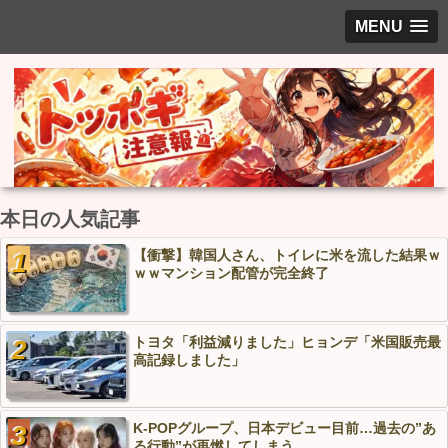
MENU
本日の人気記事
【衝撃】韓国人さん、トイレに米を流した結果ｗ
ｗｗマンション配管が完全終了
トヨタ「利益減りました」ヒョンデ「米国販売最
高記録しました」
K-POPグループ、日本デビュー目前…過去の”あ
る行動”が再燃してしまう