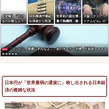
力ｗ
理
【悲報】「下げ
NHK職員、番組
世界初の超伝導
大阪ミナミ〝ベ
るのが筋なんで
出演者から性加
量子熱機関…燃
トナムビル〟の
すけど…」消費
害→PTSD発
料もピストンも
カラオケVIPル
減税で値下がり
症…訴えても放
ない量子エンジ
ームで覚醒剤所
する分と同じだ
置されていた模
ンが回った！
持、ベトナム国
け商品を値上げ
様
籍８人逮捕
して店頭価格を
「コンビニ、馬鹿にすんなよ」→あのオーナー夫婦、不起訴ｗｗｗｗ
NEW
変えない店も…
ｗｗｗｗｗ
日本円が「世界最弱の通貨に」映し出される日本経
済の複雑な状況
国内ニュース