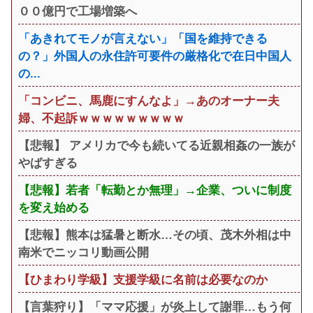
００億円で工場増築へ
「あきれてモノが言えない」「国を維持できる
の？」外国人の永住許可要件の厳格化で在日中国人
の...
「コンビニ、馬鹿にすんなよ」→あのオーナー夫
婦、不起訴ｗｗｗｗｗｗｗｗｗ
【悲報】 アメリカで今も続いてる近親相姦の一族が
やばすぎる
【悲報】若者「転勤とか無理」→企業、ついに制度
を変え始める
【悲報】熊本は猛暑と断水…その頃、茂木外相は中
南米でニッコリ動画公開
【ひまわり学級】支援学級に名前は必要なのか
【言葉狩り】「ママ応援」が炎上して謝罪…もう何