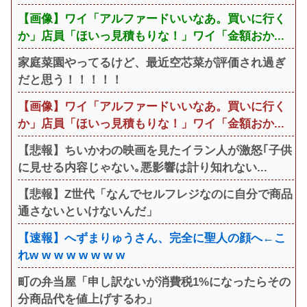
【画像】ワイ「アルファードいいなあ。買いに行く
か」店員「ほいっ見積もりな！」ワイ「金額おか...
家庭菜園やってるけど、最近空芯菜が評価され過ぎ
だと思う！！！！！
【画像】ワイ「アルファードいいなあ。買いに行く
か」店員「ほいっ見積もりな！」ワイ「金額おか...
【悲報】ちいかわの映画を見たイラン人が激怒｢子供
に見せる内容じゃない｡悪影響は計り知れない...
【悲報】Z世代「なんでセルフレジなのに自分で商品
通さないといけないんだ」
【速報】へずまりゅうさん、完全に聖人の顔へ←こ
れw w w w w w w w
町の弁当屋「申し訳ないが消費税1%になったらその
分商品代を値上げするわ」