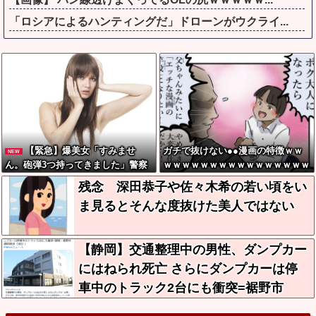
「ロシアによるハンティングだ」ドローンがウクライ...
【緊急】爆美女「すみませ
ガチで抜けない●●漫画の特徴ｗｗ
NEW
ん。砲弾3つ持ってきました」警察
ｗｗｗｗｗｗｗｗｗｗｗｗｗｗｗｗ
「！？」自衛隊「！？」→結果w w
ｗｗｗｗ
残念 深田恭子や佐々木希の若い頃をい
w w w w w w
ま見るとそんな度抜けた美人ではない
【静岡】交通整理中の男性、ダンプカー
にはねられ死亡 さらにダンプカーは停
車中のトラック2台にも衝突=裾野市