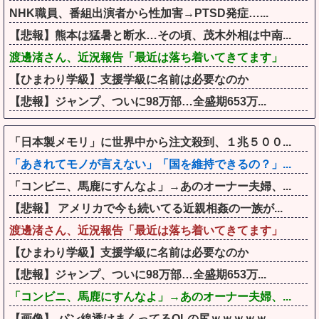
NHK職員、番組出演者から性加害→PTSD発症…...
【悲報】熊本は猛暑と断水…その頃、茂木外相は中南...
渡邊渚さん、近況報告「最近は落ち着いてきてます」
【ひまわり学級】支援学級に名前は必要なのか
【悲報】ジャンプ、ついに98万部…全盛期653万...
「日本製メモリ」に世界中から注文殺到、１兆５００...
「あきれてモノが言えない」「国を維持できるの？」...
「コンビニ、馬鹿にすんなよ」→あのオーナー夫婦、...
【悲報】 アメリカで今も続いてる近親相姦の一族が...
渡邊渚さん、近況報告「最近は落ち着いてきてます」
【ひまわり学級】支援学級に名前は必要なのか
【悲報】ジャンプ、ついに98万部…全盛期653万...
「コンビニ、馬鹿にすんなよ」→あのオーナー夫婦、...
【画像】 パン線透けまくってるOLの尻ｗｗｗｗｗ...