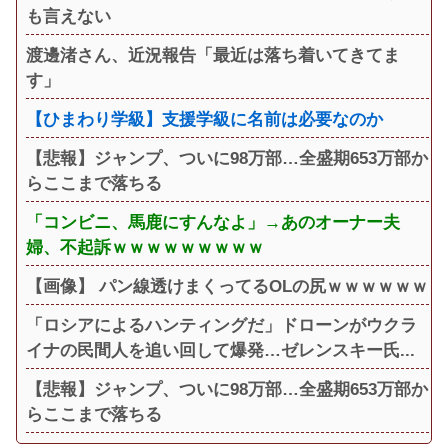
も言えない
渡邊渚さん、近況報告「最近は落ち着いてきてま
す」
【ひまわり学級】支援学級に名前は必要なのか
【悲報】ジャンプ、ついに98万部…全盛期653万部か
らここまで落ちる
「コンビニ、馬鹿にすんなよ」→あのオーナー夫
婦、不起訴ｗｗｗｗｗｗｗｗｗ
【画像】 パン線透けまくってるOLの尻ｗｗｗｗｗｗ
「ロシアによるハンティングだ」ドローンがウクラ
イナの民間人を追い回して爆発…ゼレンスキー氏...
【悲報】ジャンプ、ついに98万部…全盛期653万部か
らここまで落ちる