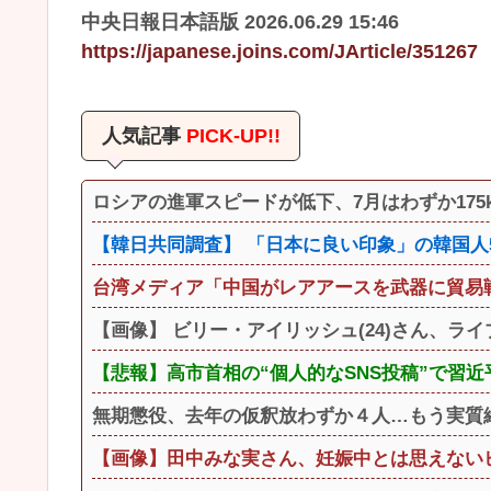
中央日報日本語版 2026.06.29 15:46
https://japanese.joins.com/JArticle/351267
人気記事
PICK-UP!!
ロシアの進軍スピードが低下、7月はわずか175
【韓日共同調査】 「日本に良い印象」の韓国人54.
台湾メディア「中国がレアアースを武器に貿易
【画像】 ビリー・アイリッシュ(24)さん、ラ
【悲報】高市首相の“個人的なSNS投稿”で習
無期懲役、去年の仮釈放わずか４人…もう実質
【画像】田中みな実さん、妊娠中とは思えない