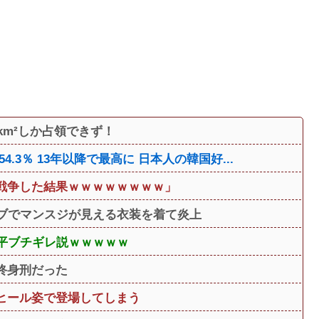
km²しか占領できず！
3％ 13年以降で最高に 日本人の韓国好...
戦争した結果ｗｗｗｗｗｗｗｗ」
イブでマンスジが見える衣装を着て炎上
近平ブチギレ説ｗｗｗｗｗ
終身刑だった
ヒール姿で登場してしまう