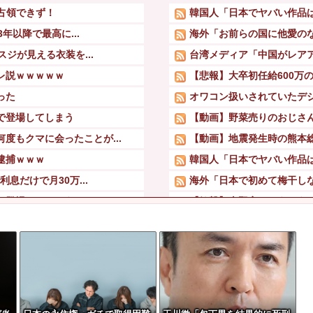
か占領できず！
韓国人「日本でヤバい作品
年以降で最高に...
海外「お前らの国に他愛のな
ジが見える衣装を...
台湾メディア「中国がレア
レ説ｗｗｗｗｗ
【悲報】大卒初任給600万の
った
オワコン扱いされていたデジ
で登場してしまう
【動画】野菜売りのおじさ
度もクマに会ったことが...
【動画】地震発生時の熊本総合
逮捕ｗｗｗ
韓国人「日本でヤバい作品
息だけで月30万...
海外「日本で初めて梅干しな
で登場してしまう
【衝撃】吉野家、とうとう
略称は「いのち」
ついに国産ヒューマノイド登
賛否両論ｗｗｗｗｗ...
【画像】田中みな実さん、