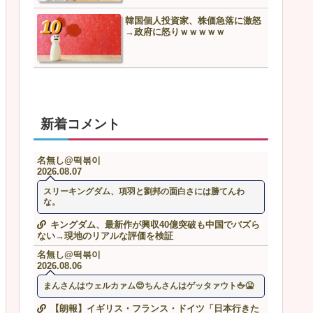
韓国個人投資家、株価急落に激怒
トヨタ「利益減りました」
→政府に怒りｗｗｗｗｗ
デ「米国販売最高記録しま
新着コメント
名無し@떡볶이
2026.08.07
スリーキングダム、項羽と劉邦の面白さには勝てんわ
な。
キングダム、最新作が興収40億突破も中国でバズら
ない→現地のリアルな評価を検証
名無し@떡볶이
2026.08.06
まんさんはウェルカァム😍ちんさんはゲッタァウト🖕🤮
【朗報】イギリス・フランス・ドイツ「日本行きた