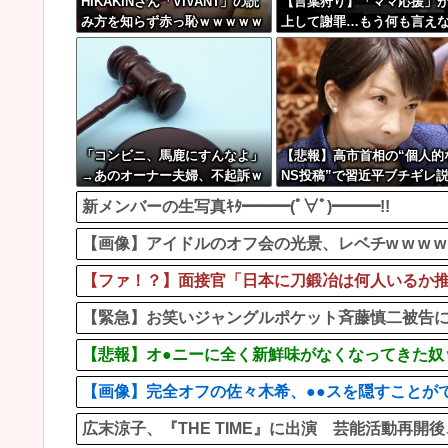
HIKAKINさん「VIVANT」の読
【言葉狩り】「ママ応援」
み方を知らず赤っ恥ｗｗｗｗｗ
上して謝罪…もう何も言え
ｗｗ
「コンビニ、馬鹿にすんなよ」
【悲報】高市首相の“個人的
→あのオーナー夫婦、不起訴ｗ
NS投稿”で習近平ブチギレ
ｗｗｗｗｗｗｗｗ
ｗｗｗｗ
新メンバーの生写真ｷﾀ━━━(ﾟ∀ﾟ)━━━!!
【画像】アイドルのオフ会の光景、レベチw w w w w w
【ファ！？】面接官「日本に刀鍛冶は何人いるか推定
【緊急】お笑いジャングルポケット斉藤慎二被告に
【悲報】オ●ニーに全く新鮮味がなくなってきた奴
【画像】完全オフの佐々木希、●●スを隠すことがで
広末涼子、『THE TIME』に出演 芸能活動再