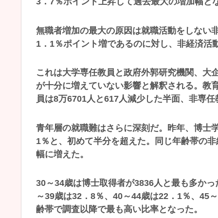
3．7％ポイント上昇して過去最大の増加幅と
無職者増加の最大の原因は就職活動をしない
1．1％ポイント増であるのに対し、非経済活動
これは大学専任教員と政府外郭研究機関、大企
が十分に増えていない影響と解釈される。教
員は8万6701人と617人減少した半面、非専任教
青年層の就職難はさらに深刻だ。昨年、博士学位
1％と、初めて半分を超えた。同じ年齢帯の非
幅に増えた。
30～34歳は博士取得者が3836人と最も多か
～39歳は32．8％、40～44歳は22．1％、4
齢帯で調査以降で最も高い比率となった。