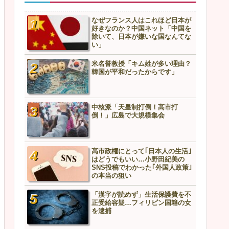
なぜフランス人はこれほど日本が
好きなのか？中国ネット「中国を
除いて、日本が嫌いな国なんてな
い」
米名誉教授「キム姓が多い理由？
韓国が平和だったからです」
中核派「天皇制打倒！高市打
倒！」広島で大規模集会
高市政権にとって｢日本人の生活｣
はどうでもいい…小野田紀美の
SNS投稿でわかった｢外国人政策｣
の本当の狙い
「漢字が読めず」生活保護費を不
正受給容疑…フィリピン国籍の女
を逮捕