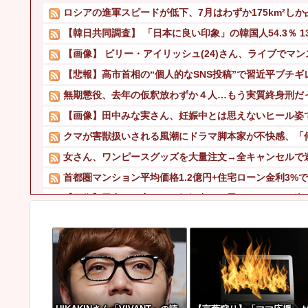
ロシアの進軍スピードが低下、7月はわずか175km²し
【韓日共同調査】 「日本に良い印象」の韓国人54.3％ 13
【画像】 ビリー・アイリッシュ(24)さん、ライブでマンス
【悲報】高市首相の“個人的なSNS投稿”で習近平ブチギ
無期懲役、去年の仮釈放わずか４人…もう実質終身刑だ
【画像】田中みな実さん、妊娠中とは思えないヒール姿
クマが害獣扱いされる風潮にドラマ脚本家が不快感、「何
女さん、ワンピースグッズを大量注文→全キャンセルで
首都圏マンション平均価格1.2億円+住宅ローン金利3%で利
【画像】田中みな実さん、妊娠中とは思えないヒール姿
【速報】れいわ新選組、新たな党名は「いのちの党」 
【悲報】 ディズニーのおいなり巻（600円）、卑猥すぎて
【速報】 長瀬智也、ようやく気づくｗｗｗｗｗｗｗｗ
【衝撃】 吉野家、とうとうステーキを出す