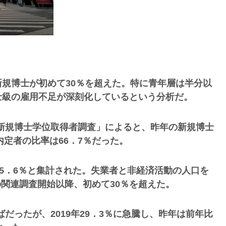
規博士が初めて30％を超えた。特に青年層は半分以
士級の雇用不足が深刻化しているという分析だ。
国内新規博士学位取得者調査」によると、昨年の新規博士
内定者の比率は66．7％だった。
は5．6％と集計された。失業者と非経済活動の人口を
年の関連調査開始以降、初めて30％を超えた。
ばだったが、2019年29．3％に急騰し、昨年は前年比