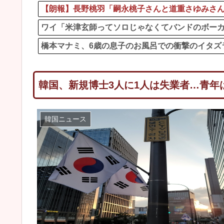
【朗報】長野桃羽「嗣永桃子さんと道重さゆみさ
ワイ「米津玄師ってソロじゃなくてバンドのボー
橋本マナミ、6歳の息子のお風呂での衝撃のイタズ
韓国、新規博士3人に1人は失業者…青年
韓国ニュース