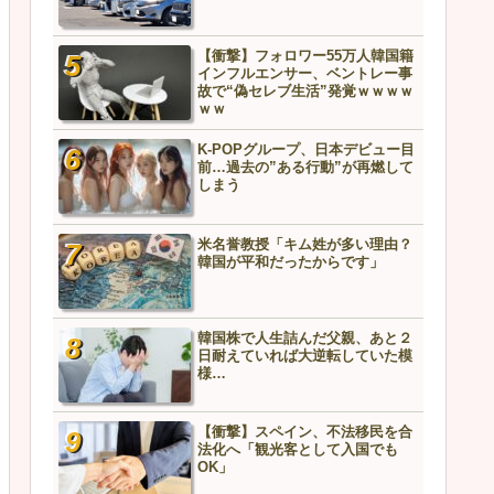
【衝撃】フォロワー55万人韓国籍
【悲報】中国兵器、ガチ実
インフルエンサー、ベントレー事
ッキが剥がれる…責任者の
故で“偽セレブ生活”発覚ｗｗｗｗ
こちら
ｗｗ
K-POPグループ、日本デビュー目
【衝撃】「汚い」「マナー
前…過去の”ある行動”が再燃して
K-POPグループ、日本ロケ
しまう
絵図ｗｗｗｗｗｗ
米名誉教授「キム姓が多い理由？
ソウル駅のホームレスを撮
韓国が平和だったからです」
日本のユーチューバーが物
「NHKでは決して放送しな
の様子」
韓国株で人生詰んだ父親、あと２
なぜフランス人はこれほど
日耐えていれば大逆転していた模
好きなのか？中国ネット「
様…
除いて、日本が嫌いな国な
い」
【衝撃】スペイン、不法移民を合
大谷翔平に〝故意ﾀﾋ球〟の
法化へ「観光客として入国でも
腕がグラブに異物使用の疑
OK」
場「こんなシーン初めてだ