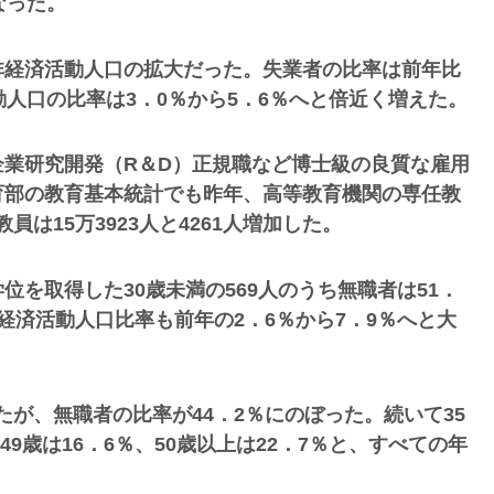
なった。
非経済活動人口の拡大だった。失業者の比率は前年比
人口の比率は3．0％から5．6％へと倍近く増えた。
業研究開発（R＆D）正規職など博士級の良質な雇用
育部の教育基本統計でも昨年、高等教育機関の専任教
員は15万3923人と4261人増加した。
を取得した30歳未満の569人のうち無職者は51．
経済活動人口比率も前年の2．6％から7．9％へと大
ったが、無職者の比率が44．2％にのぼった。続いて35
5～49歳は16．6％、50歳以上は22．7％と、すべての年