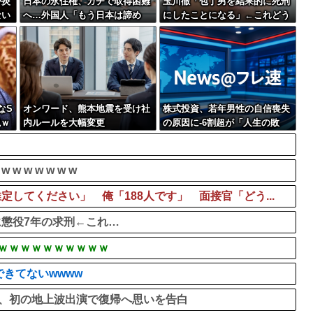
が炎
日本の永住権、ガチで取得困難
玉川徹「包丁男を結果的に死刑
ない
へ…外国人「もう日本は諦め
にしたことになる」←これどう
る」
思う？？？
なS
オンワード、熊本地震を受け社
株式投資、若年男性の自信喪失
説ｗ
内ルールを大幅変更
の原因に-6割超が「人生の敗
者」自認
 w w w w w
してください」 俺「188人です」 面接官「どう...
懲役7年の求刑←これ…
ｗｗｗｗｗｗｗｗｗｗ
きてないwwww
開後、初の地上波出演で復帰へ思いを告白