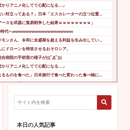
ばかりアニメ化してて心配になる…」
い対立ってある？」日本「エスカレーターの立つ位置...
アースを武器に貿易戦争した結果ｗｗｗｗｗｗｗｗ」
時代へwwwwwwwwwwwwwwwwwww
モンさん、令和に全盛期を超える利益を生み出してい...
んにドローンを特攻させるおそロシア。
病院の手術室の様子が(((ﾟДﾟ)))
ばかりアニメ化してて心配になる…」
るものを食べた」日本旅行で食べた変わった食べ物に...
ステーキを出す
場、人手不足深刻化の医療・製造現場などでの活用想...
妊娠中とは思えないヒール姿で登場してしまう
本日の人気記事