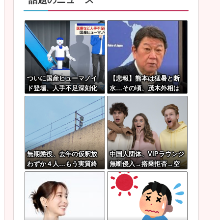
ついに国産ヒューマノイ
【悲報】熊本は猛暑と断
ド登場、人手不足深刻化
水…その頃、茂木外相は
の医療・製造現場などで
中南米でニッコリ動画公
の活用想定！
開
無期懲役、去年の仮釈放
中国人団体、VIPラウンジ
わずか４人…もう実質終
無断侵入→搭乗拒否→空
身刑だった
港警備員の”つり目ポー
ズ”で国際問題にｗｗｗ