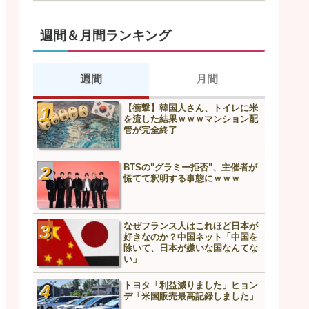
週間＆月間ランキング
週間
月間
【衝撃】韓国人さん、トイレに米
スズメを1億羽駆除した中国
を流した結果ｗｗｗマンション配
上最悪の結末へ…
管が完全終了
BTSの"グラミー拒否"、主催者が
中国外務省、フィリピンに
慌てて釈明する事態にｗｗｗ
告「利用されるだけだ」→
どうなるんや…
なぜフランス人はこれほど日本が
【衝撃】韓国人さん、トイ
好きなのか？中国ネット「中国を
を流した結果ｗｗｗマンシ
除いて、日本が嫌いな国なんてな
管が完全終了
い」
トヨタ「利益減りました」ヒョン
BTSの"グラミー拒否"、主
デ「米国販売最高記録しました」
慌てて釈明する事態にｗｗ