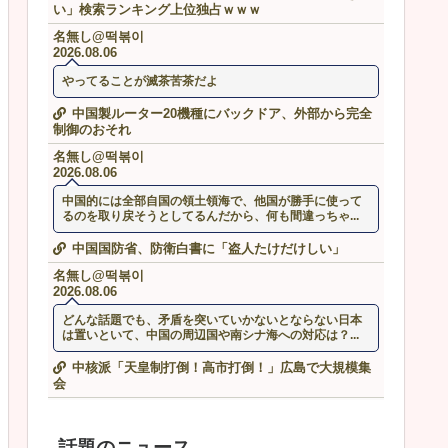
い」検索ランキング上位独占ｗｗｗ
名無し@떡볶이
2026.08.06
やってることが滅茶苦茶だよ
中国製ルーター20機種にバックドア、外部から完全
制御のおそれ
名無し@떡볶이
2026.08.06
中国的には全部自国の領土領海で、他国が勝手に使って
るのを取り戻そうとしてるんだから、何も間違っちゃ...
中国国防省、防衛白書に「盗人たけだけしい」
名無し@떡볶이
2026.08.06
どんな話題でも、矛盾を突いていかないとならない日本
は置いといて、中国の周辺国や南シナ海への対応は？...
中核派「天皇制打倒！高市打倒！」広島で大規模集
会
話題のニュース