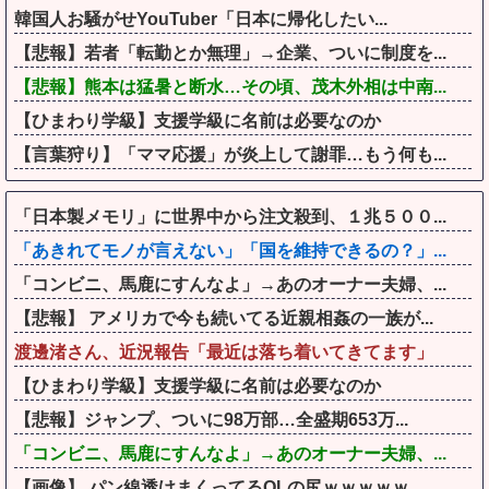
韓国人お騒がせYouTuber「日本に帰化したい...
【悲報】若者「転勤とか無理」→企業、ついに制度を...
【悲報】熊本は猛暑と断水…その頃、茂木外相は中南...
【ひまわり学級】支援学級に名前は必要なのか
【言葉狩り】「ママ応援」が炎上して謝罪…もう何も...
「日本製メモリ」に世界中から注文殺到、１兆５００...
「あきれてモノが言えない」「国を維持できるの？」...
「コンビニ、馬鹿にすんなよ」→あのオーナー夫婦、...
【悲報】 アメリカで今も続いてる近親相姦の一族が...
渡邊渚さん、近況報告「最近は落ち着いてきてます」
【ひまわり学級】支援学級に名前は必要なのか
【悲報】ジャンプ、ついに98万部…全盛期653万...
「コンビニ、馬鹿にすんなよ」→あのオーナー夫婦、...
【画像】 パン線透けまくってるOLの尻ｗｗｗｗｗ...