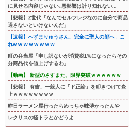
に見せる内容じゃない｡悪影響は計り知れない...
【悲報】Z世代「なんでセルフレジなのに自分で商品
通さないといけないんだ」
【速報】へずまりゅうさん、完全に聖人の顔へ←こ
れw w w w w w w w
町の弁当屋「申し訳ないが消費税1%になったらその
分商品代を値上げするわ」
【動画】 新型のさすまた、限界突破ｗｗｗｗｗｗ
【悲報】 有吉、一般人に「ド正論」を叩きつけて炎
上ｗｗｗｗｗｗｗｗ
昨日ラーメン屋行ったらめっちゃ味薄かったんや
レクサスの軽トラとかどうよ