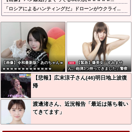
「ロシアによるハンティングだ」ドローンがウクライ...
【画像】令和最新版・あのちゃんｗ
【緊急】爆美女「すみませ
NEW
ｗｗｗｗｗｗｗｗｗｗｗｗｗ
ん。砲弾3つ持ってきました」警察
「！？」自衛隊「！？」→結果w w
【悲報】広末涼子さん(46)明日地上波復
w w w w w w
帰
渡邊渚さん、近況報告「最近は落ち着い
てきてます」