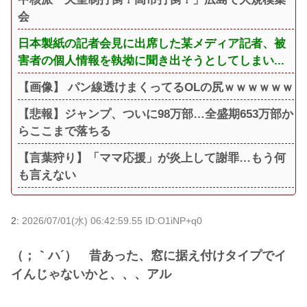
会
日本製紙の記者会見に出席した某メディア記者、被
害者の個人情報を執拗に聞き出そうとしてしまい...
【画像】 パン線透けまくってるOLの尻ｗｗｗｗｗｗ
【悲報】ジャンプ、ついに98万部…全盛期653万部か
らここまで落ちる
【言葉狩り】「ママ応援」が炎上して謝罪…もう何
も言えない
2:
2026/07/01(水) 06:42:59.55 ID:O1iNP+q0
（；｀ハ´） 昔あった、窓に据え付けタイプでイ
イんじゃないかと、、、アル