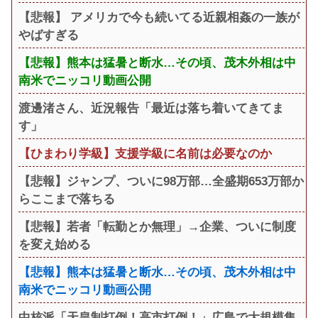
【悲報】 アメリカで今も続いてる近親相姦の一族が
やばすぎる
【悲報】熊本は猛暑と断水…その頃、茂木外相は中
南米でニッコリ動画公開
渡邊渚さん、近況報告「最近は落ち着いてきてま
す」
【ひまわり学級】支援学級に名前は必要なのか
【悲報】ジャンプ、ついに98万部…全盛期653万部か
らここまで落ちる
【悲報】若者「転勤とか無理」→企業、ついに制度
を変え始める
【悲報】熊本は猛暑と断水…その頃、茂木外相は中
南米でニッコリ動画公開
中核派「天皇制打倒！高市打倒！」広島で大規模集