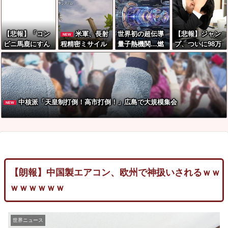
理
閲覧しにくい細
てデマ！50分い
厳しく確認
工
たぞ????」 →
しかし事実上の
【悲報】「コン
米軍、長射
世界初の超伝導
【悲報】ジャン
NEW
視察は数分で正
ビニ馬鹿にすん
程精密ミサイル
量子熱機関…燃
プ、ついに98万
解
なよ」のオーナ
ほぼ使い切る…
料もピストンも
部…全盛期653
ー夫婦、不起訴
「危険な水準ま
ない量子エンジ
万部からここま
ｗｗｗｗｗｗｗ
で減少」と軍高
ンが回った！
で落ちる
ｗ
官が警告！
中核派「天皇制打倒！高市打倒！」広島で大規模集会
NEW
【朗報】中国製エアコン、欧州で神扱いされるｗｗ
ｗｗｗｗｗｗ
世界ニュース