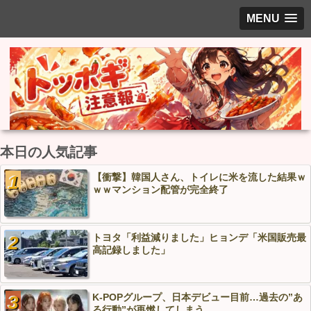
MENU
本日の人気記事
【衝撃】韓国人さん、トイレに米を流した結果ｗ
ｗｗマンション配管が完全終了
トヨタ「利益減りました」ヒョンデ「米国販売最
高記録しました」
K-POPグループ、日本デビュー目前…過去の”あ
る行動”が再燃してしまう