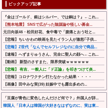
ピックアップ記事
『金はゴールド、銀はシルバー、では銅は？』←これ...
【熊本地震】 SNSで広がった陰謀論や怪しい募金...
元日向坂46・松田好花、食中毒で「腹痛とおう吐と...
【悲報】ちいかわの映画を見たイラン人が激怒｢子供...
【悲報】Z世代「なんでセルフレジなのに自分で商品...
【速報】へずまりゅうさん、完全に聖人の顔へ←これ...
【動画】 新型のさすまた、限界突破ｗｗｗｗｗｗ
【悲報】 有吉、一般人に「ド正論」を叩きつけて炎...
【悲報】コロナワクチン打たなかった結果・・・・
【画像】田中みな実(39) 妊娠中でも露出多めの...
「豆腐が青色に変色したんだけど何で？」外国人が詳...
韓国人「日本人は韓国が大好きなはずなのに、実は東...