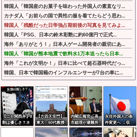
韓国人「韓国産のお菓子を味わった外国人の素直なリ...
カナダ人「お前らの国で異性の服を着てたらどう思わ...
韓国人「残酷だった日帝強占期前後の写真を見てみよ...
韓国人「PSG、日本の鈴木彩艶に約60億円で正式...
海外「ありがとう！」日本人ゲーム開発者の親切にあ...
韓国人「韓国が熊本地震で飲料水1万本送ったら日本...
海外「これが文明か！」日本に比べて超石器時代だっ...
韓国、日本で韓国籍のインフルエンサーが7台の車に...
【ニセ関西弁】8
【六四天安門】
内閣広報官「高
永住外国人の条
割は優しさ？ネ
東大、60代教授
市総理が避難所
件変更へ →収
ットで増殖す
を懲戒処分 サ
を３分しか視察
入・日本語能
る“猛虎弁”の心
イトに中国から
しなかったなん
力・生活状況を