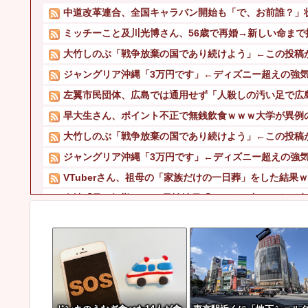
中道改革連合、全国キャラバン開始も「で、お前誰？」
ミッチーこと及川光博さん、56歳で再婚→新しい命まで
大竹しのぶ「戦争放棄の国であり続けよう」←この投稿
ジャングリア沖縄「3万円です」←ディズニー超えの強
左翼市民団体、広島では通用せず「人殺しの汚い足で広島
早大生さん、ポイント不正で無銭飲食ｗｗｗ大学が異例
大竹しのぶ「戦争放棄の国であり続けよう」←この投稿
ジャングリア沖縄「3万円です」←ディズニー超えの強
VTuberさん、祖母の「家族だけの一日葬」をした結果
会社「君、転勤ね」→ 男性社員「それなら妻のほうが稼ぎ
【朗報】 元日テレ女子アナ脊山麻理子さん(46)イメージD
MDL「秋葉原店オープン記念！キーボード900台・マウス1
中国「大洪水！」三峡ダム「9門開放！（全力放流」中国都
【悲報】 太鼓の達人、お馴染みのフォントの使用料が年間6