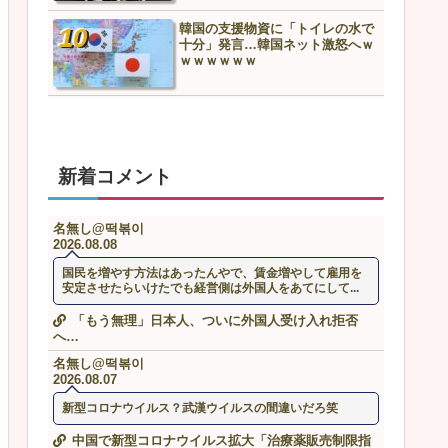
韓国の支援物資に「トイレの水で
羽田ニアミス搭乗の中国人
十分」発言…韓国ネット激怒へｗ
も見舞いもない」中国ネッ
ｗｗｗｗｗｗ
や要らんやろ」
新着コメント
名無し@떡볶이
2026.08.08
国民を増やす方法はあったんやで、賃金増やして雇用を
安定させたらいけたでも経営側は外国人をあてにして...
「もう無理」日本人、ついに外国人受け入れ拒否
へ…
名無し@떡볶이
2026.08.07
新型コロナウイルス？武漢ウイルスの間違いだろ笑
中国で新型コロナウイルス拡大「治療薬販売制限指