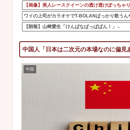
【画像】美人レースクイーンの透け透けぽっちゃ
ワイの上司がカラオケでT-BOLANばっかり歌うん
【朗報】山﨑愛生「けんぱなぱっぱぱん！」←
中国人「日本は二次元の本場なのに偏見
中国