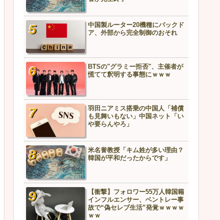
い」
【衝撃】韓国人さん、トイ
中国製ルーター20機種にバックド
を流した結果ｗｗｗマンシ
ア、外部から完全制御のおそれ
管が完全終了
BTSの"グラミー拒否"、主催者が
中国製ルーター20機種にバ
慌てて釈明する事態にｗｗｗ
ア、外部から完全制御のお
中国外務省、フィリピンに
羽田ニアミス搭乗の中国人「補償
告「利用されるだけだ」→
も見舞いもない」中国ネット「い
どうなるんや…
や要らんやろ」
米名誉教授「キム姓が多い理由？
BTSの"グラミー拒否"、主
韓国が平和だったからです」
慌てて釈明する事態にｗｗ
【衝撃】フォロワー55万人韓国籍
【悲報】中国兵器、ガチ実
インフルエンサー、ベントレー事
ッキが剥がれる…責任者の
故で“偽セレブ生活”発覚ｗｗｗｗ
こちら
ｗｗ