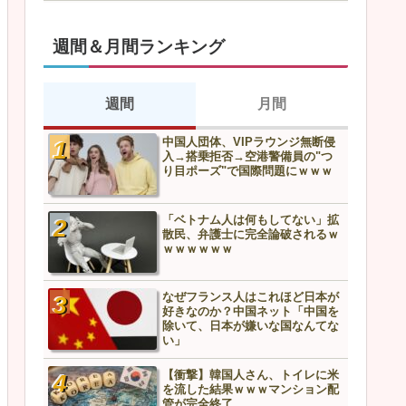
週間＆月間ランキング
週間
月間
中国人団体、VIPラウンジ無断侵
スズメを1億羽駆除した中国
入→搭乗拒否→空港警備員の"つ
上最悪の結末へ…
り目ポーズ"で国際問題にｗｗｗ
中国人団体、VIPラウンジ無
「ベトナム人は何もしてない」拡
入→搭乗拒否→空港警備員の
散民、弁護士に完全論破されるｗ
り目ポーズ"で国際問題にｗ
ｗｗｗｗｗｗ
「ベトナム人は何もしてな
なぜフランス人はこれほど日本が
散民、弁護士に完全論破さ
好きなのか？中国ネット「中国を
ｗｗｗｗｗｗ
除いて、日本が嫌いな国なんてな
い」
なぜフランス人はこれほど
【衝撃】韓国人さん、トイレに米
好きなのか？中国ネット「
を流した結果ｗｗｗマンション配
除いて、日本が嫌いな国な
管が完全終了