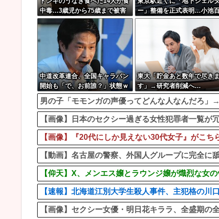
ドンキのうなぎ食べた14人が食
東京駅近くに「地下シェル
中毒…3歳児から75歳まで被害
ー」整備を正式表明…小池
子知事「多くの方が滞在、
整備の効果高い」
中道改革連合、全国キャラバン
東大「貯金あと数年で尽き
開始も「で、お前誰？」状態ｗ
す」→研究者削減へ…
ｗｗｗｗ
男の子「モモンガの声優ってどんな人なんだろ」
【画像】日本のセクシー過ぎる女性犯罪者一覧が冗談抜きに
【画像】『20代にしか見えない30代女子』がこ
【動画】名古屋の警察、外国人グループに完全に
【仰天】X、メンエス嬢とラウンジ嬢が熾烈な女の争いを
【速報】北海道江別大学生殺人事件、主犯格の川口被告
【画像】セクシー女優・明日花キララ、全盛期の