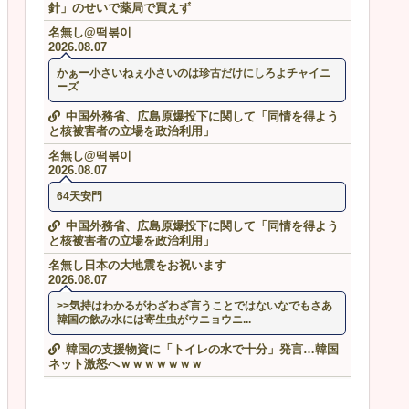
針」のせいで薬局で買えず
名無し@떡볶이
2026.08.07
かぁー小さいねぇ小さいのは珍古だけにしろよチャイニ
ーズ
中国外務省、広島原爆投下に関して「同情を得よう
と核被害者の立場を政治利用」
名無し@떡볶이
2026.08.07
64天安門
中国外務省、広島原爆投下に関して「同情を得よう
と核被害者の立場を政治利用」
名無し日本の大地震をお祝います
2026.08.07
>>気持はわかるがわざわざ言うことではないなでもさあ
韓国の飲み水には寄生虫がウニョウニ...
韓国の支援物資に「トイレの水で十分」発言…韓国
ネット激怒へｗｗｗｗｗｗｗ