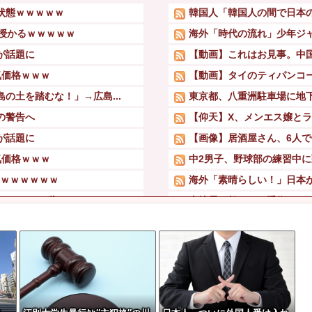
状態ｗｗｗｗｗ
韓国人「韓国人の間で日本の
授かるｗｗｗｗｗ
海外「時代の流れ」少年ジャ
が話題に
【動画】これはお見事。中
気価格ｗｗｗ
【動画】タイのティパンコ
の土を踏むな！」→広島...
東京都、八重洲駐車場に地下
の警告へ
【仰天】X、メンエス嬢とラ
が話題に
【画像】居酒屋さん、6人で長
気価格ｗｗｗ
中2男子、野球部の練習中に頭
ｗｗｗｗｗｗｗ
海外「素晴らしい！」日本
いいんで辞めます」⇒...
大地震が起きても手術をや
VDを出してしま...
VTuberさん、祖母の「
00台無料でプレ...
日本人はBYDの軽EV「ラ
市「三峡沿線の道路水...
万から年間320万...