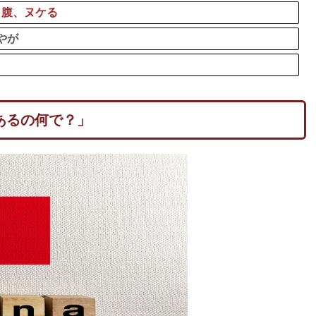
り腹、ヌケる
やが
あるの何で？」