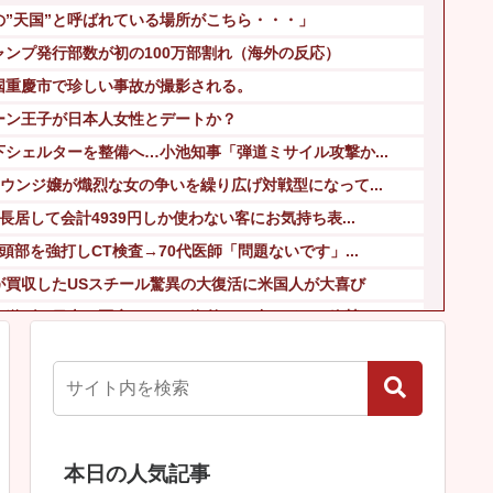
”天国”と呼ばれている場所がこちら・・・」
ンプ発行部数が初の100万部割れ（海外の反応）
国重慶市で珍しい事故が撮影される。
ーン王子が日本人女性とデートか？
シェルターを整備へ…小池知事「弾道ミサイル攻撃か...
ウンジ嬢が熾烈な女の争いを繰り広げ対戦型になって...
居して会計4939円しか使わない客にお気持ち表...
部を強打しCT検査→70代医師「問題ないです」...
が買収したUSスチール驚異の大復活に米国人が大喜び
り遂げる日本の医療チーム、海外でも凄すぎると絶賛
家族だけの一日葬」をした結果ｗｗｗｗｗｗｗ
ッコ」をどう見ているのか？…中国メディア！
本日の人気記事