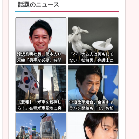
話題のニュース
滝沢秀明社長、熊本入り
「ベトナム人は何もして
示唆「男手が必要。時間
ない」拡散民、弁護士に
を見つけて行きたい」
完全論破されるｗｗｗｗ
ｗｗｗ
【悲報】「米軍を粉砕し
中道改革連合、全国キャ
ろ！」在韓米軍基地に突
ラバン開始も「で、お前
入した韓国学生、即逮捕
誰？」状態ｗｗｗｗｗ