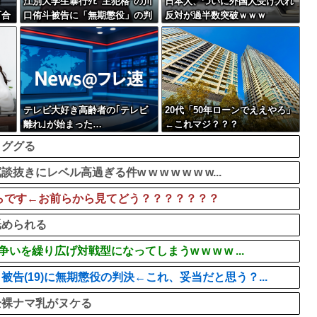
タ
江別大学生暴行ﾀﾋ″主犯格″の川
日本人、ついに外国人受け入れ
百合
口侑斗被告に「無期懲役」の判
反対が過半数突破ｗｗｗ
施設
決→当時17歳少年に「懲役30
年」の判決
ま
テレビ大好き高齢者の｢テレビ
20代「50年ローンでええやろ」
離れ｣が始まった…
←これマジ？？？
→ググる
レベル高過ぎる件w w w w w w w...
ちらです←お前らから見てどう？？？？？？？
舐められる
繰り広げ対戦型になってしまうw w w w ...
(19)に無期懲役の判決←これ、妥当だと思う？...
全裸ナマ乳がヌケる