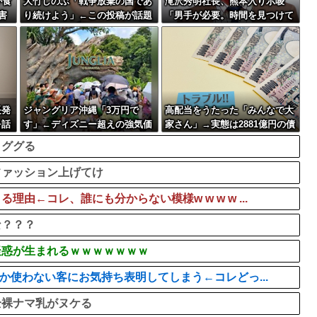
が食
大竹しのぶ「戦争放棄の国であ
滝沢秀明社長、熊本入り示唆
害
り続けよう」←この投稿が話題
「男手が必要。時間を見つけて
に
行きたい」
長発
ジャングリア沖縄「3万円で
高配当をうたった「みんなで大
を話
す」←ディズニー超えの強気価
家さん」→実態は2881億円の債
格ｗｗｗ
務超過
→ググる
ファッション上げてけ
←コレ、誰にも分からない模様w w w w ...
な？？？
疑惑が生まれるｗｗｗｗｗｗｗ
か使わない客にお気持ち表明してしまう←コレどっ...
全裸ナマ乳がヌケる