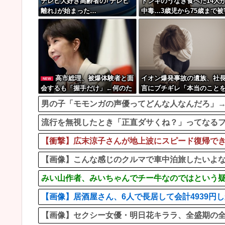
テレビ大好き高齢者の｢テレビ
ドンキのうなぎ食べた14人
離れ｣が始まった…
中毒…3歳児から75歳まで被
高市総理、被爆体験者と面
イオン爆発事故の遺族、社
NEW
会するも「握手だけ」←何のた
言にブチギレ「本当のこと
めに会うんだよ…
して」
男の子「モモンガの声優ってどんな人なんだろ」
流行を無視したとき「正直ダサくね？」ってなる
【衝撃】広末涼子さんが地上波にスピード復帰できる理由
【画像】こんな感じのクルマで車中泊旅したいよ
みい山作者、みいちゃんでチー牛なのではという
【画像】居酒屋さん、6人で長居して会計4939円し
【画像】セクシー女優・明日花キララ、全盛期の