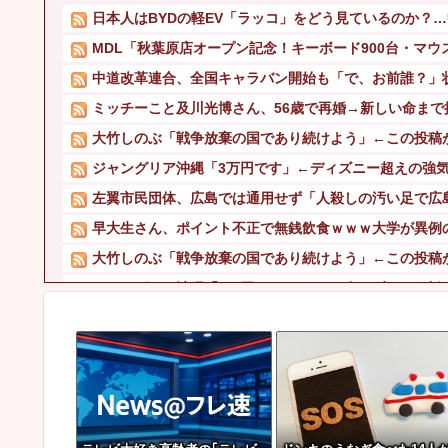
日本人はBYDの軽EV「ラッコ」をどう見ているのか？
MDL「秋葉原店オープン記念！キーボード900台・マウス1
中道改革連合、全国キャラバン開始も「で、お前誰？」
ミッチーこと及川光博さん、56歳で再婚→新しい命まで
大竹しのぶ「戦争放棄の国であり続けよう」←この投稿
ジャングリア沖縄「3万円です」←ディズニー超えの強
左翼市民団体、広島では通用せず「人殺しの汚い足で広島
早大生さん、ポイント不正で無銭飲食ｗｗｗ大学が異例
大竹しのぶ「戦争放棄の国であり続けよう」←この投稿
ジャングリア沖縄「3万円です」←ディズニー超えの強
VTuberさん、祖母の「家族だけの一日葬」をした結果
会社「君、転勤ね」→ 男性社員「それなら妻のほうが稼ぎ
【朗報】 元日テレ女子アナ脊山麻理子さん(46)イメージD
【悲報】 太鼓の達人、お馴染みのフォントの使用料が年間6