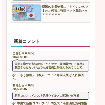
韓国の支援物資に「トイレの水で
羽田ニアミス搭乗の中国人
十分」発言…韓国ネット激怒へｗ
も見舞いもない」中国ネッ
ｗｗｗｗｗｗ
や要らんやろ」
新着コメント
名無し@떡볶이
2026.08.08
国民を増やす方法はあったんやで、賃金増やして雇用を
安定させたらいけたでも経営側は外国人をあてにして...
「もう無理」日本人、ついに外国人受け入れ拒否
へ…
名無し@떡볶이
2026.08.07
新型コロナウイルス？武漢ウイルスの間違いだろ笑
中国で新型コロナウイルス拡大「治療薬販売制限指