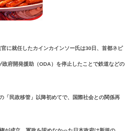
官に就任したカインカインソー氏は30日、首都ネピ
府が政府開発援助（ODA）を停止したことで鉄道などの
月の「民政移管」以降初めてで、国際社会との関係再
政権が成立。軍政を認めなかった日本政府は新規の