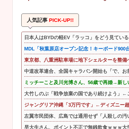
人気記事
PICK-UP!!
日本人はBYDの軽EV「ラッコ」をどう見てい
MDL「秋葉原店オープン記念！キーボード900台
東京都、八重洲駐車場に地下シェルターを整備へ
中道改革連合、全国キャラバン開始も「で、お
ミッチーこと及川光博さん、56歳で再婚→新
大竹しのぶ「戦争放棄の国であり続けよう」←
ジャングリア沖縄「3万円です」←ディズニー
左翼市民団体、広島では通用せず「人殺しの汚い
早大生さん、ポイント不正で無銭飲食ｗｗｗ大