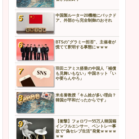
い」
中国製ルーター20機種にバックド
【衝撃】韓国人さん、トイ
ア、外部から完全制御のおそれ
を流した結果ｗｗｗマンシ
管が完全終了
BTSの"グラミー拒否"、主催者が
中国製ルーター20機種にバ
慌てて釈明する事態にｗｗｗ
ア、外部から完全制御のお
羽田ニアミス搭乗の中国人「補償
中国外務省、フィリピンに
も見舞いもない」中国ネット「い
告「利用されるだけだ」→
や要らんやろ」
どうなるんや…
米名誉教授「キム姓が多い理由？
BTSの"グラミー拒否"、主
韓国が平和だったからです」
慌てて釈明する事態にｗｗ
【衝撃】フォロワー55万人韓国籍
【悲報】中国兵器、ガチ実
インフルエンサー、ベントレー事
ッキが剥がれる…責任者の
故で“偽セレブ生活”発覚ｗｗｗｗ
こちら
ｗｗ