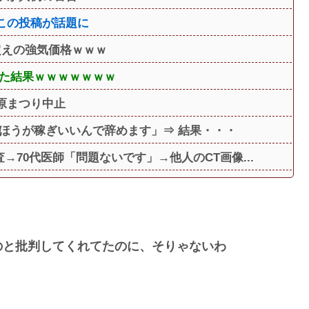
この投稿が話題に
超えの強気価格ｗｗｗ
した結果ｗｗｗｗｗｗｗ
原まつり中止
ほうが稼ぎいいんで辞めます」⇒ 結果・・・
→70代医師「問題ないです」→他人のCT画像...
のと批判してくれてたのに、そりゃないわ