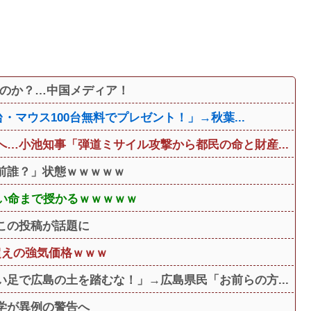
るのか？…中国メディア！
・マウス100台無料でプレゼント！」→秋葉...
…小池知事「弾道ミサイル攻撃から都民の命と財産...
前誰？」状態ｗｗｗｗｗ
しい命まで授かるｗｗｗｗｗ
この投稿が話題に
超えの強気価格ｗｗｗ
足で広島の土を踏むな！」→広島県民「お前らの方...
学が異例の警告へ