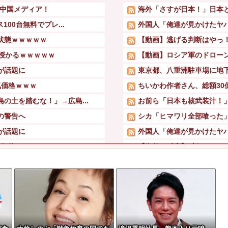
…中国メディア！
海外「さすが日本！」日本
00台無料でプレ...
外国人「俺達が見かけたヤ
状態ｗｗｗｗｗ
【動画】逃げる判断はやっ
授かるｗｗｗｗｗ
【動画】ロシア軍のドロー
が話題に
東京都、八重洲駐車場に地下
気価格ｗｗｗ
ちいかわ作者さん、総額30
の土を踏むな！」→広島...
お前ら「日本も核武装汁！
の警告へ
シカ「ヒマワリ全部喰った
が話題に
外国人「俺達が見かけたヤ
気価格ｗｗｗ
【海外の反応】“新タナスコ
ｗｗｗｗｗｗｗ
中2男子、野球部の練習中に頭
いいんで辞めます」⇒...
VTuberさん、祖母の「
VDを出してしま...
万から年間320万...