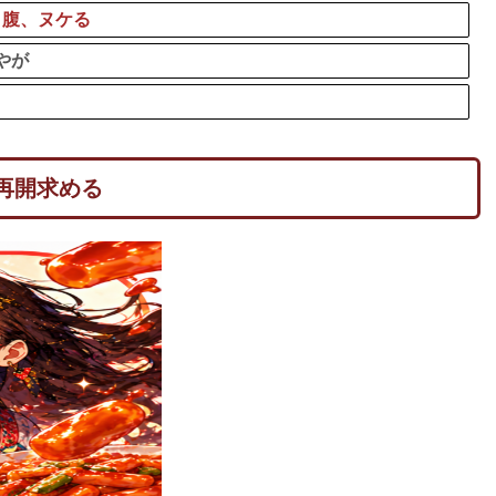
り腹、ヌケる
やが
再開求める