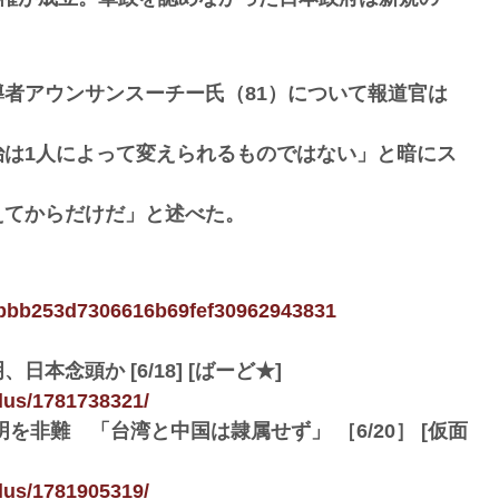
者アウンサンスーチー氏（81）について報道官は
治は1人によって変えられるものではない」と暗にス
えてからだけだ」と述べた。
a9cbbb253d7306616b69fef30962943831
念頭か [6/18] [ばーど★]
plus/1781738321/
非難 「台湾と中国は隷属せず」 ［6/20］ [仮面
plus/1781905319/