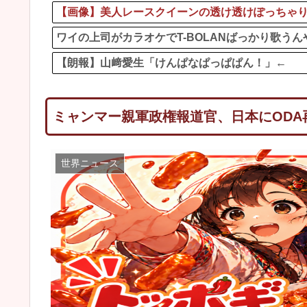
【画像】美人レースクイーンの透け透けぽっちゃ
ワイの上司がカラオケでT-BOLANばっかり歌うん
【朗報】山﨑愛生「けんぱなぱっぱぱん！」←
ミャンマー親軍政権報道官、日本にODA
世界ニュース