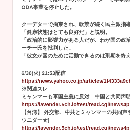
ODA事業を停止した。
クーデターで拘束され、軟禁が続く民主派指導
「健康状態はとても良好だ」と説明。
「政治的に影響力がある人だが、わが国の政
ーチー氏を批判した。
「彼女が国のために活動できるのは刑期を終
6/30(火) 21:53配信
https://news.yahoo.co.jp/articles/1f4333
※関連スレ
ミャンマーも軍国主義に反対 中国と共同声明、日本
https://lavender.5ch.io/test/read.cgi/news4
【台湾】 外交部、中共とミャンマーの共同声明を
ウニダー★]
https://lavender.5ch.io/test/read.cgi/news4