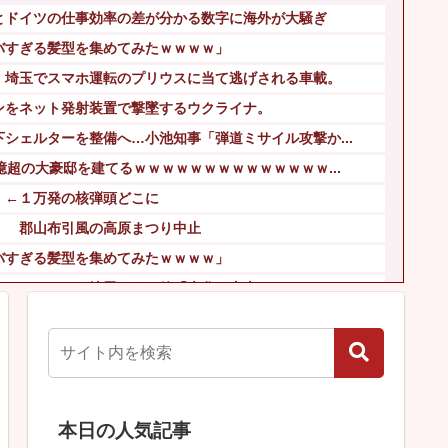
とドイツの仕事効率の差が分かる数字に海外が大騒ぎ
バすぎる髪型を集めてみたｗｗｗｗ」
！埼玉でスマホ運転のプリウスに当て逃げされる車載。
ンをネット発射装置で撃墜するウクライナ。
シェルターを整備へ…小池知事「弾道ミサイル攻撃か...
億超の大豪邸を建てるｗｗｗｗｗｗｗｗｗｗｗｗｗｗ...
」←１万発の核弾頭どこに
」 郡山布引風の高原まつり中止
バすぎる髪型を集めてみたｗｗｗｗ」
”のディアスが地雷すぎる件「大谷と山本だけしかま...
部を強打しCT検査→70代医師「問題ないです」...
家族だけの一日葬」をした結果ｗｗｗｗｗｗｗ
本日の人気記事