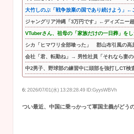
大竹しのぶ「戦争放棄の国であり続けよう」←
ジャングリア沖縄「3万円です」←ディズニー
VTuberさん、祖母の「家族だけの一日葬」を
シカ「ヒマワリ全部喰った」 郡山布引風の高
会社「君、転勤ね」→ 男性社員「それなら妻の
中2男子、野球部の練習中に頭部を強打しCT検査
6:
2026/07/01(水) 13:28:28.49 ID:GyysWBVh
つい最近、中国に乗っかって軍国主義がどう