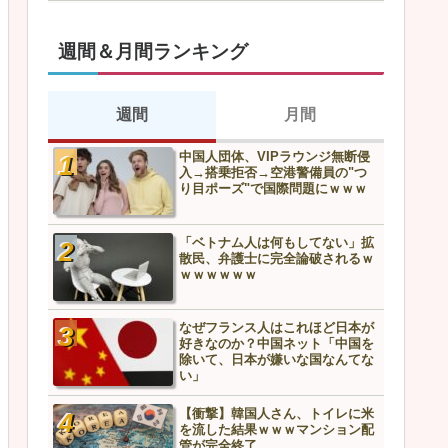
週間＆月間ランキング
週間
月間
中国人団体、VIPラウンジ無断侵
スズメを1億羽駆除した中国
入→搭乗拒否→空港警備員の"つ
上最悪の結末へ…
り目ポーズ"で国際問題にｗｗｗ
「ベトナム人は何もしてない」拡
中国人団体、VIPラウンジ無
散民、弁護士に完全論破されるｗ
入→搭乗拒否→空港警備員の
ｗｗｗｗｗｗ
り目ポーズ"で国際問題にｗ
なぜフランス人はこれほど日本が
「ベトナム人は何もしてな
好きなのか？中国ネット「中国を
散民、弁護士に完全論破さ
除いて、日本が嫌いな国なんてな
ｗｗｗｗｗｗ
い」
【衝撃】韓国人さん、トイレに米
なぜフランス人はこれほど
を流した結果ｗｗｗマンション配
好きなのか？中国ネット「
管が完全終了
除いて、日本が嫌いな国な