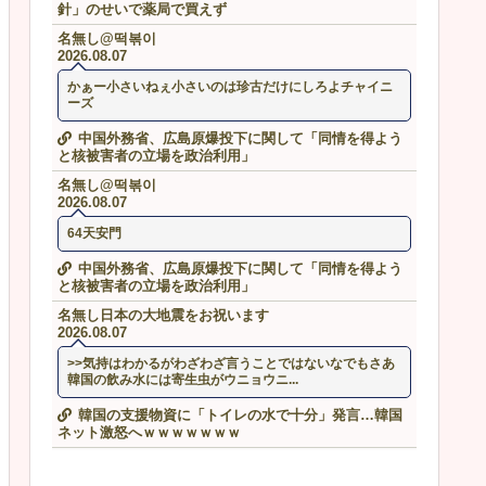
針」のせいで薬局で買えず
名無し@떡볶이
2026.08.07
かぁー小さいねぇ小さいのは珍古だけにしろよチャイニ
ーズ
中国外務省、広島原爆投下に関して「同情を得よう
と核被害者の立場を政治利用」
名無し@떡볶이
2026.08.07
64天安門
中国外務省、広島原爆投下に関して「同情を得よう
と核被害者の立場を政治利用」
名無し日本の大地震をお祝います
2026.08.07
>>気持はわかるがわざわざ言うことではないなでもさあ
韓国の飲み水には寄生虫がウニョウニ...
韓国の支援物資に「トイレの水で十分」発言…韓国
ネット激怒へｗｗｗｗｗｗｗ