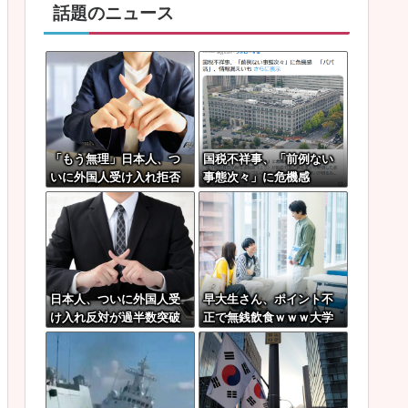
話題のニュース
「もう無理」日本人、つ
国税不祥事、「前例ない
いに外国人受け入れ拒否
事態次々」に危機感
へ…
「パパ活」、情報漏えい
も
日本人、ついに外国人受
早大生さん、ポイント不
け入れ反対が過半数突破
正で無銭飲食ｗｗｗ大学
ｗｗｗ
が異例の警告へ