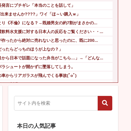
長発言にブチギレ「本当のことを話して」
げ出来ませんか????」ワイ「ほ～い購入ｗ」
とり《不倫》になる？→既婚男女の約7割がまさかの...
飲料水支援に対する日本人の反応をご覧ください・・...
作ったから絶対に売れないと思ったのに、既に200...
だったらどっちのほうが上なの？」
から日本で話題になった弁当がこちら…」→「どんな...
パラシュートが開かずに墜落してしまう。
車からリアガラスが飛んでくる事故(ﾟoﾟ)
促すと判明
だいたい…」まさかの習慣を暴露ｗｗｗ
が横浜駅前で大絶叫ｗｗｗｗｗｗｗｗ
本日の人気記事