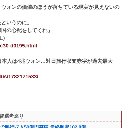
。ウォンの価値のほうが落ちている現実が見えないの
たというのに」
韓国の心配をしてくれ」
江）
-c30-d0195.html
日本人は4兆ウォン…対日旅行収支赤字が過去最大
plus/1782171533/
監督選考巡り
行収入50億円突破 最終興収102.8億...