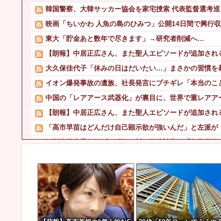
韓国警察、大韓サッカー協会を家宅捜索 代表監督選考巡
映画「ちいかわ 人魚の島のひみつ」公開14日間で興行収入5
東大「貯金あと数年で尽きます」→研究者削減へ…
【朗報】中居正広さん、また聖人エピソードが追加され
大久保佳代子「休みの日はだいたい…」まさかの習慣を
イオン爆発事故の遺族、社長発言にブチギレ「本当のこ
中国の「レアアース武器化」が裏目に、世界で重レアアー
【朗報】中居正広さん、また聖人エピソードが追加され
「高市早苗はどんだけ自己顕示欲が強いんだ」と左派が『
江別大学生暴行ﾀﾋ″主犯格″の川口侑斗被告に「無期懲役」の
大久保佳代子「休みの日はだいたい…」まさかの習慣を
辺野古の防犯カメラ画像を見た玉城デニー、「うまい言い
「高市早苗はどんだけ自己顕示欲が強いんだ」と左派が『
【警告】 住宅ローン、ガチでヤバくなるぞ・・・・・