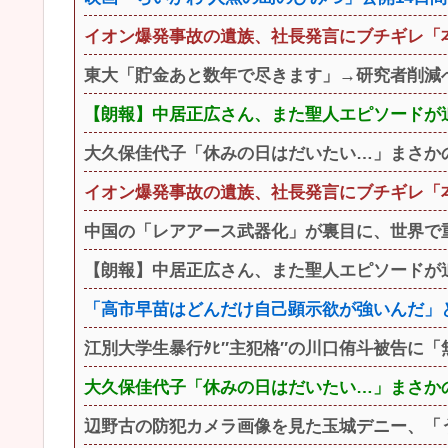
イオン爆発事故の遺族、社長発言にブチギレ「
東大「貯金あと数年で尽きます」→研究者削減
【朗報】中居正広さん、また聖人エピソードが
大久保佳代子「休みの日はだいたい…」まさか
イオン爆発事故の遺族、社長発言にブチギレ「
中国の「レアアース武器化」が裏目に、世界で重レ
【朗報】中居正広さん、また聖人エピソードが
「高市早苗はどんだけ自己顕示欲が強いんだ」と
江別大学生暴行ﾀﾋ″主犯格″の川口侑斗被告に「無
大久保佳代子「休みの日はだいたい…」まさか
辺野古の防犯カメラ画像を見た玉城デニー、「う