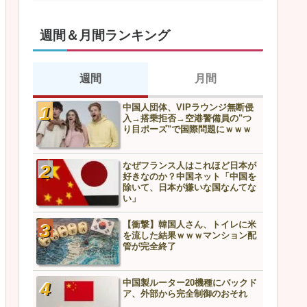
週間＆月間ランキング
週間
月間
中国人団体、VIPラウンジ無断侵
スズメを1億羽駆除した中国
入→搭乗拒否→空港警備員の"つ
上最悪の結末へ…
り目ポーズ"で国際問題にｗｗｗ
なぜフランス人はこれほど日本が
中国人団体、VIPラウンジ無
好きなのか？中国ネット「中国を
入→搭乗拒否→空港警備員の
除いて、日本が嫌いな国なんてな
り目ポーズ"で国際問題にｗ
い」
【衝撃】韓国人さん、トイレに米
なぜフランス人はこれほど
を流した結果ｗｗｗマンション配
好きなのか？中国ネット「
管が完全終了
除いて、日本が嫌いな国な
い」
中国製ルーター20機種にバックド
【衝撃】韓国人さん、トイ
ア、外部から完全制御のおそれ
を流した結果ｗｗｗマンシ
管が完全終了