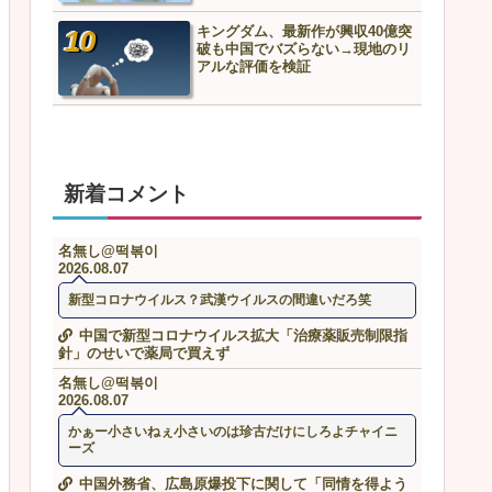
キングダム、最新作が興収40億突
米名誉教授「キム姓が多い
破も中国でバズらない→現地のリ
韓国が平和だったからです
アルな評価を検証
新着コメント
名無し@떡볶이
2026.08.07
新型コロナウイルス？武漢ウイルスの間違いだろ笑
中国で新型コロナウイルス拡大「治療薬販売制限指
針」のせいで薬局で買えず
名無し@떡볶이
2026.08.07
かぁー小さいねぇ小さいのは珍古だけにしろよチャイニ
ーズ
中国外務省、広島原爆投下に関して「同情を得よう