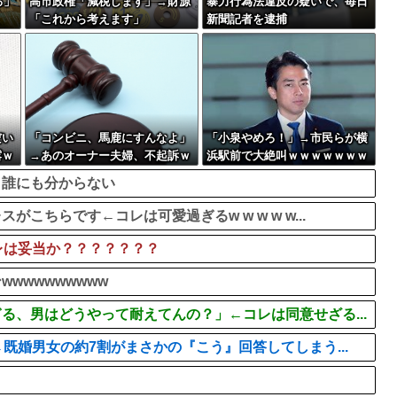
ろ」
高市政権「減税します」→財源
暴力行為法違反の疑いで、毎日
「これから考えます」
新聞記者を逮捕
だい
「コンビニ、馬鹿にすんなよ」
「小泉やめろ！」→市民らが横
露ｗ
→あのオーナー夫婦、不起訴ｗ
浜駅前で大絶叫ｗｗｗｗｗｗｗ
ｗｗｗｗｗｗｗｗ
ｗ
、誰にも分からない
ちらです←コレは可愛過ぎるw w w w w...
レは妥当か？？？？？？？
wwwwwwwww
る、男はどうやって耐えてんの？」←コレは同意せざる...
既婚男女の約7割がまさかの『こう』回答してしまう...