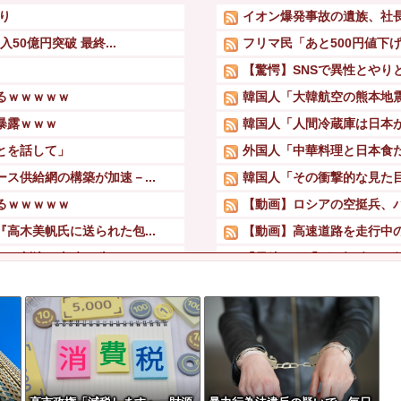
り
イオン爆発事故の遺族、社
0億円突破 最終...
フリマ民「あと500円値下
【驚愕】SNSで異性とやり
るｗｗｗｗｗ
韓国人「大韓航空の熊本地震
暴露ｗｗｗ
韓国人「人間冷蔵庫は日本が
とを話して」
外国人「中華料理と日本食
ス供給網の構築が加速－...
韓国人「その衝撃的な見た目
るｗｗｗｗｗ
【動画】ロシアの空挺兵、
高木美帆氏に送られた包...
【動画】高速道路を走行中の
判決→当時17歳...
「果糖」が「がん転移」を
暴露ｗｗｗ
大久保佳代子「休みの日は
訳が思いつかなかったか...
「小泉やめろ！」→市民ら
高木美帆氏に送られた包...