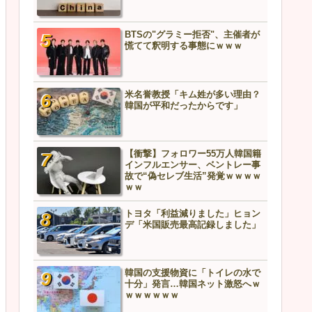
BTSの"グラミー拒否"、主催者が
中国外務省、フィリピンに
慌てて釈明する事態にｗｗｗ
告「利用されるだけだ」→
どうなるんや…
米名誉教授「キム姓が多い理由？
中国製ルーター20機種にバ
韓国が平和だったからです」
ア、外部から完全制御のお
【衝撃】フォロワー55万人韓国籍
BTSの"グラミー拒否"、主
インフルエンサー、ベントレー事
慌てて釈明する事態にｗｗ
故で“偽セレブ生活”発覚ｗｗｗｗ
ｗｗ
トヨタ「利益減りました」ヒョン
【悲報】中国兵器、ガチ実
デ「米国販売最高記録しました」
ッキが剥がれる…責任者の
こちら
韓国の支援物資に「トイレの水で
【衝撃】「汚い」「マナー
十分」発言…韓国ネット激怒へｗ
K-POPグループ、日本ロケ
ｗｗｗｗｗｗ
絵図ｗｗｗｗｗｗ