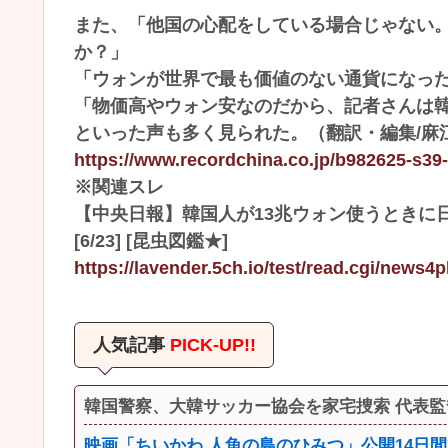
また、「他国の心配をしている場合じゃない
か？」
「ウォンが世界で最も価値のない通貨になっ
「物価高やウォン安なのだから、記者さんは
といった声も多く見られた。（翻訳・編集/麻
https://www.recordchina.co.jp/b982625-s39
※関連スレ
【中央日報】韓国人が13兆ウォン使うときに
[6/23] [昆虫図鑑★]
https://lavender.5ch.io/test/read.cgi/news4
人気記事
PICK-UP!!
韓国警察、大韓サッカー協会を家宅捜索 代表
映画「ちいかわ 人魚の島のひみつ」公開14日間で興