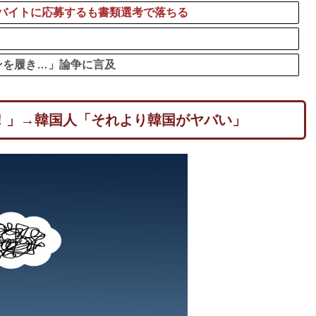
バイトに応募するも書類選考で落ちる
ンを履き…」論争に言及
！」→韓国人「それより韓国がヤバい」