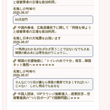
と核被害者の立場を政治利用」
名無し@떡볶이
2026.08.07
64天安門
中国外務省、広島原爆投下に関して「同情を得よう
と核被害者の立場を政治利用」
名無し日本の大地震をお祝います
2026.08.07
>>気持はわかるがわざわざ言うことではないなでもさあ
韓国の飲み水には寄生虫がウニョウニ...
韓国の支援物資に「トイレの水で十分」発言…韓国
ネット激怒へｗｗｗｗｗｗｗ
名無し@떡볶이
2026.08.07
そんなにつり目が嫌なら得意の整形で大きくすればいい
じゃない しかし弱点でもあるな
中国人団体、VIPラウンジ無断侵入→搭乗拒否→空
港警備員の"つり目ポーズ"で国際問題にｗｗｗ