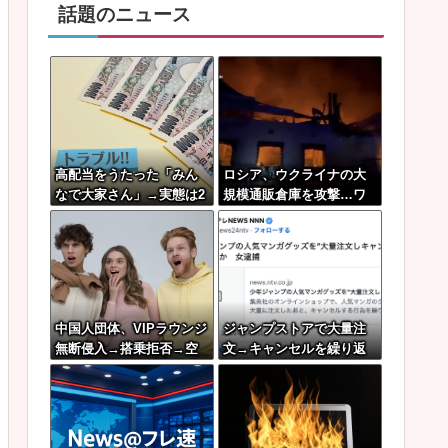
話題のニュース
高配当をうたった「みん
ロシア、ウクライナの大
なで大家さん」→実態は2
規模通販倉庫を攻撃…ワ
881億円の債務超過
イルドベリーズへの報
復！
中国人団体、VIPラウンジ
ジャンプストアで大量注
無断侵入→搭乗拒否→空
文→キャンセルを繰り返
港警備員の”つり目ポー
した女を逮捕 「注文で
ズ”で国際問題にｗｗｗ
欲求が満たされた」総額4
3億円