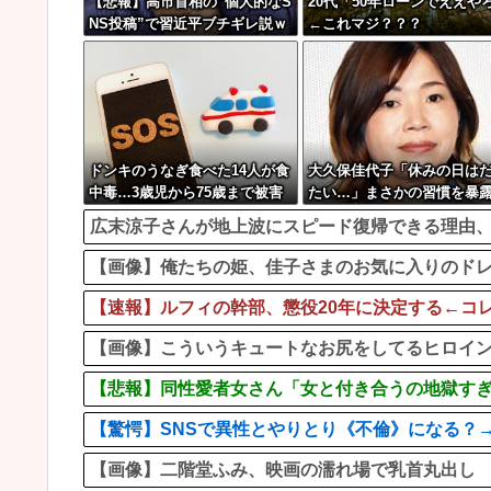
【悲報】高市首相の“個人的なS
20代「50年ローンでええや
NS投稿”で習近平ブチギレ説ｗ
←これマジ？？？
ｗｗｗｗ
ドンキのうなぎ食べた14人が食
大久保佳代子「休みの日は
中毒…3歳児から75歳まで被害
たい…」まさかの習慣を暴
ｗｗ
広末涼子さんが地上波にスピード復帰できる理由
【画像】俺たちの姫、佳子さまのお気に入りのドレスがこ
【速報】ルフィの幹部、懲役20年に決定する←コ
【画像】こういうキュートなお尻をしてるヒロインw
【悲報】同性愛者女さん「女と付き合うの地獄すぎ
【驚愕】SNSで異性とやりとり《不倫》になる？→
【画像】二階堂ふみ、映画の濡れ場で乳首丸出し