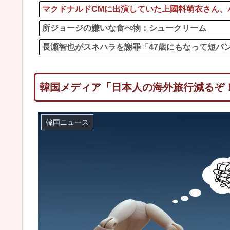
マクドナルドCMに出演していた上國料萌衣さん、
所ジョージの嫌いな食べ物：シュークリーム
長瀬智也がスネハラを謝罪「47歳にもなって短パ
韓国メディア「日本人の海外旅行減るぞ
韓国ニュース