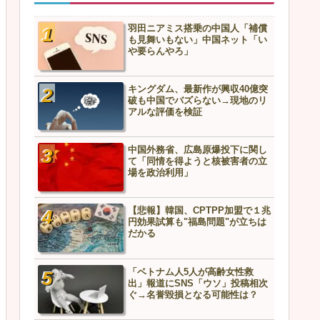
羽田ニアミス搭乗の中国人「補償
も見舞いもない」中国ネット「い
や要らんやろ」
キングダム、最新作が興収40億突
破も中国でバズらない→現地のリ
アルな評価を検証
中国外務省、広島原爆投下に関し
て「同情を得ようと核被害者の立
場を政治利用」
【悲報】韓国、CPTPP加盟で１兆
円効果試算も"福島問題"が立ちは
だかる
「ベトナム人5人が高齢女性救
出」報道にSNS「ウソ」投稿相次
ぐ→名誉毀損となる可能性は？