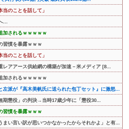
本当のことを話して」
へ…
追加されるｗｗｗｗｗ
の習慣を暴露ｗｗｗ
本当のことを話して」
アアース供給網の構築が加速－米メディア [8...
追加されるｗｗｗｗｗ
左派が『高木美帆氏に送られた包丁セット』に激怒...
期懲役」の判決→当時17歳少年に「懲役30...
の習慣を暴露ｗｗｗ
まい言い訳が思いつかなかったからそれかよ」と有...