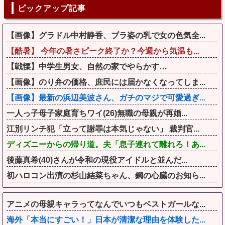
ピックアップ記事
【画像】グラドル中村静香、ブラ姿の乳で女の色気全...
【酷暑】 今年の暑さピーク終了か？今週から気温も...
【戦慄】中学生男女、自然の家でやらかす…
【画像】のり弁の価格、庶民には届かなくなってしま...
【画像】最新の浜辺美波さん、ガチのマジで可愛過ぎ...
一人っ子母子家庭育ちワイ(26)無職の母親が再婚...
江別リンチ犯「立って謝罪は本気じゃない」 裁判官...
ディズニーからの帰り道。夫「息子連れて離れろ！あ...
後藤真希(40)さんが令和の現役アイドルと並んだ...
初ハロコン出演の杉山結菜ちゃん、鋼の心臓のお知ら...
アニメの母親キャラってなんでいつもベストガールな...
海外「本当にすごい！」日本が清潔な理由を体験した...