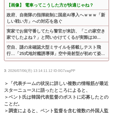
【画像】 電車ってこうした方が快適じゃね？
政府、自衛隊の指揮統制に国産AI導入へｗｗｗ「新
しい戦い方」への対応を急ぐ
実家でお留守番してたら警官が来訪、「この家空き
家でしたよね？」と問いかけてくるが実際は30...
空自、謎の未確認大型ミサイルを搭載しテスト飛
行…「25式地対艦誘導弾」空中発射型が初めて姿...
3:
2026/07/06(月) 13:14:11.12 ID:0G7zagPP
＞「代表チームの状況に詳しい複数の情報筋が最近
スターニュースに語ったところによると、
＞ベント氏は韓国代表監督のポストに応募したとの
ことだ。
＞調査によると、ベント監督を含む複数の外国人監