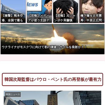
れまくるｗｗｗ
対艦誘導弾」空
手に沈む」
中発射型が初め
て姿を見せた！
【衝撃】熊本空
【悲報】メディ
【悲報】元ジャ
橋下徹＆古市憲
港、全国で最も
アが使う主語デ
ンポケ斉藤慎
寿、中居正広問
米軍機が来る空
カ言葉の正体、
二、ガチで『限
題でフジ第三者
港になっていた
ガチでこれだっ
界寸前』になっ
委員会を批判
たｗｗｗｗ
てしま
う・・・・・
ウクライナがモスクワに向けて初の弾道ミサイルを発射か？！
韓国次期監督はパウロ・ベント氏の再登板が最有力
韓国ニュース