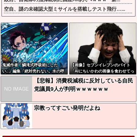
空自、謎の未確認大型ミサイルを搭載しテスト飛行…...
鬼滅作者「鱗滝式呼吸術にした
【画像】セブンイレブンのバイト
い..」編集「絶対売れない。水の呼
「AIにちいかわの画像を食わせてっ
吸にしましょう」
と………できた！」→とんでもない
【悲報】消費税減税に反対している自民
ものが出来上がってしまうw w w w
党議員9人が判明ｗｗｗｗｗｗ
w
宗教ってすごい発明だよね