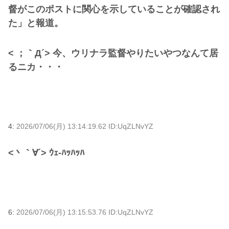
督がこのポストに関心を示していることが確認され
た」と報道。
< ；｀Д´> 今、ウリナラ監督やりたいやつなんて居
るニカ・・・
4:
2026/07/06(月) 13:14:19.62 ID:UqZLNvYZ
<丶｀∀´> ｳｪ-ﾊｯﾊｯﾊ
6:
2026/07/06(月) 13:15:53.76 ID:UqZLNvYZ