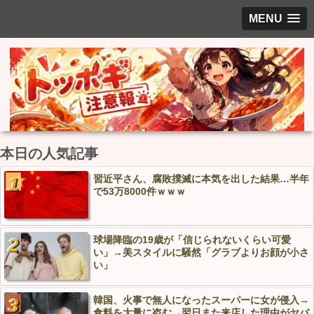
MENU
本日の人気記事
習近平さん、腐敗撲滅に本気を出した結果…半年
で53万8000件ｗｗｗ
球場降臨の19歳が「信じられないくらい可愛
い」→美スタイルに騒然「グラブよりお顔が小さ
い」
韓国、火事で無人になったスーパーに女が侵入→
食料を大量に盗む→翌日また来店した理由がヤバ