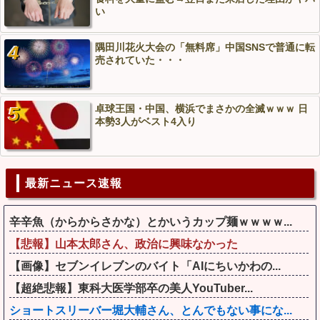
い
隅田川花火大会の「無料席」中国SNSで普通に転
売されていた・・・
卓球王国・中国、横浜でまさかの全滅ｗｗｗ 日
本勢3人がベスト4入り
最新ニュース速報
辛辛魚（からからさかな）とかいうカップ麺ｗｗｗｗ...
【悲報】山本太郎さん、政治に興味なかった
【画像】セブンイレブンのバイト「AIにちいかわの...
【超絶悲報】東科大医学部卒の美人YouTuber...
ショートスリーバー堀大輔さん、とんでもない事にな...