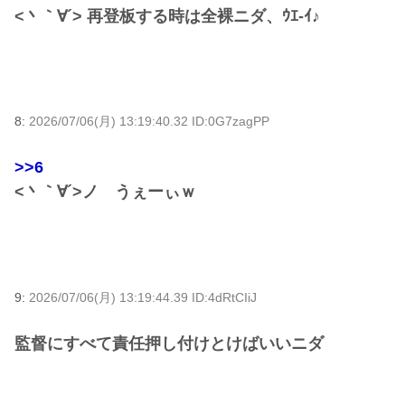
<丶｀∀´> 再登板する時は全裸ニダ、ｳｴ-ｲ♪
8:
2026/07/06(月) 13:19:40.32 ID:0G7zagPP
>>6
<丶｀∀´>ノ うぇーぃｗ
9:
2026/07/06(月) 13:19:44.39 ID:4dRtCIiJ
監督にすべて責任押し付けとけばいいニダ