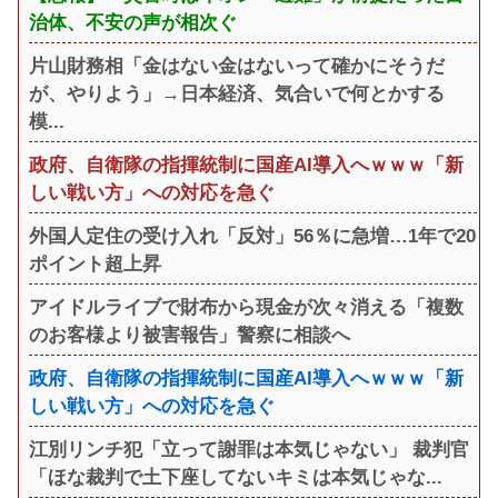
治体、不安の声が相次ぐ
片山財務相「金はない金はないって確かにそうだ
が、やりよう」→日本経済、気合いで何とかする
模...
政府、自衛隊の指揮統制に国産AI導入へｗｗｗ「新
しい戦い方」への対応を急ぐ
外国人定住の受け入れ「反対」56％に急増…1年で20
ポイント超上昇
アイドルライブで財布から現金が次々消える「複数
のお客様より被害報告」警察に相談へ
政府、自衛隊の指揮統制に国産AI導入へｗｗｗ「新
しい戦い方」への対応を急ぐ
江別リンチ犯「立って謝罪は本気じゃない」 裁判官
「ほな裁判で土下座してないキミは本気じゃな...