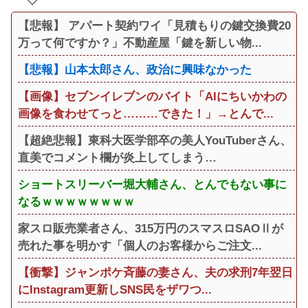
【悲報】 アパート契約ワイ「見積もりの鍵交換費20
万って何ですか？」不動産屋「鍵を新しい物...
【悲報】山本太郎さん、政治に興味なかった
【画像】セブンイレブンのバイト「AIにちいかわの
画像を食わせてっと………できた！」→とんで...
【超絶悲報】東科大医学部卒の美人YouTuberさん、
直美でコメント欄が炎上してしまう…
ショートスリーバー堀大輔さん、とんでもない事に
なるｗｗｗｗｗｗｗｗ
家スロ販売業者さん、315万円のスマスロSAOⅡが
売れた事を明かす「個人のお客様からご注文...
【衝撃】ジャンポケ斉藤の妻さん、夫の求刑7年翌日
にInstagram更新しSNS民をザワつ...