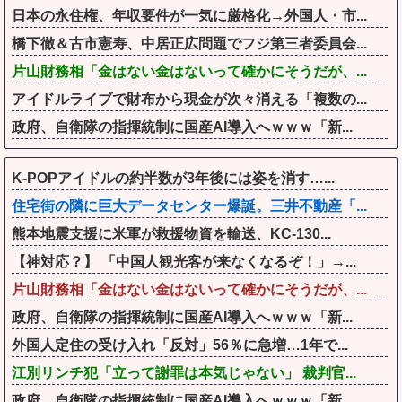
日本の永住権、年収要件が一気に厳格化→外国人・市...
橋下徹＆古市憲寿、中居正広問題でフジ第三者委員会...
片山財務相「金はない金はないって確かにそうだが、...
アイドルライブで財布から現金が次々消える「複数の...
政府、自衛隊の指揮統制に国産AI導入へｗｗｗ「新...
K-POPアイドルの約半数が3年後には姿を消す…...
住宅街の隣に巨大データセンター爆誕。三井不動産「...
熊本地震支援に米軍が救援物資を輸送、KC-130...
【神対応？】 「中国人観光客が来なくなるぞ！」→...
片山財務相「金はない金はないって確かにそうだが、...
政府、自衛隊の指揮統制に国産AI導入へｗｗｗ「新...
外国人定住の受け入れ「反対」56％に急増…1年で...
江別リンチ犯「立って謝罪は本気じゃない」 裁判官...
政府、自衛隊の指揮統制に国産AI導入へｗｗｗ「新...