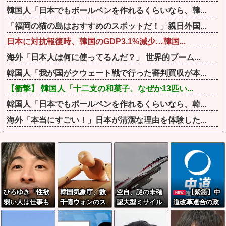
韓国人「日本でもボールペンを作れるくらいなら、韓...
「福岡の猫の島はおすすめのスポットだ！」親日外国...
日本に対抗報復時、韓国のGDP3.1%減少…韓国...
海外「日本人は何に使ってるんだ？」 世界的ブーム...
韓国人「我が国がクウェート戦で行った審判買収が本...
【衝撃】 韓国人「十二支の和菓子、なぜか13匹い...
韓国人「日本でもボールペンを作れるくらいなら、韓...
海外「本当にすごい！」日本が清潔な理由を体験した...
ひろゆき「性欲
韓国気象庁、数
空自、謎の未確
【緊急】中
NEW
弱い人は仕事も
千億ウォンのス
認大型ミサイル
道改革連合の政
頑張らないので
パコン＋AI導入
を搭載しテスト
党支持率1.7％を
貧乏人多い」
→天気予報が外
飛行…「25式地
記録「野党の6番