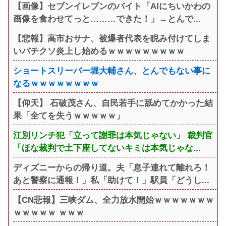
【画像】セブンイレブンのバイト「AIにちいかわの
画像を食わせてっと………できた！」→とんで...
【悲報】高市おサナ、被爆者代表を睨み付けてしま
いバチクソ炎上し始めるｗｗｗｗｗｗｗｗｗ
ショートスリーバー堀大輔さん、とんでもない事に
なるｗｗｗｗｗｗｗｗ
【仰天】 石破茂さん、自民若手に舐めてかかった結
果「全てを失うｗｗｗｗｗ」
江別リンチ犯「立って謝罪は本気じゃない」 裁判官
「ほな裁判で土下座してないキミは本気じゃな...
ディズニーからの帰り道。夫「息子連れて離れろ！
あと警察に通報！」私「助けて！」駅員「どうし...
【CN悲報】三峡ダム、全力放水開始ｗｗｗｗｗｗｗ
ｗｗｗｗｗ ｗｗｗ