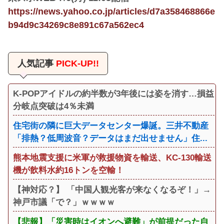
https://news.yahoo.co.jp/articles/d7a358468866e
b94d9c34269c8e891c67a562ec4
人気記事
PICK-UP!!
K-POPアイドルの約半数が3年後には姿を消す…損益
分岐点突破は4％未満
住宅街の隣に巨大データセンター爆誕。三井不動産
「排熱？低周波音？データはまだ出せません」住...
熊本地震支援に米軍が救援物資を輸送、KC-130輸送
機が飲料水約16トンを空輸！
【神対応？】 「中国人観光客が来なくなるぞ！」→
神戸市議「で？」ｗｗｗｗ
【悲報】「災害時はイオンへ避難」が前提だった自