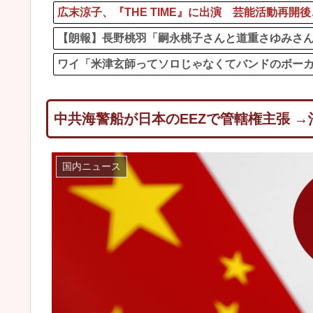
広末涼子、『THE TIME』に出演 芸能活動再
【朗報】長野桃羽「嗣永桃子さんと道重さゆみさ
ワイ「米津玄師ってソロじゃなくてバンドのボー
中共海警船が日本のEEZで管轄権主張 
国内ニュース