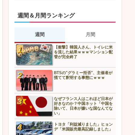
週間＆月間ランキング
週間
月間
【衝撃】韓国人さん、トイレに米
スズメを1億羽駆除した中国
を流した結果ｗｗｗマンション配
上最悪の結末へ…
管が完全終了
BTSの"グラミー拒否"、主催者が
中国外務省、フィリピンに
慌てて釈明する事態にｗｗｗ
告「利用されるだけだ」→
どうなるんや…
【衝撃】韓国人さん、トイ
なぜフランス人はこれほど日本が
を流した結果ｗｗｗマンシ
好きなのか？中国ネット「中国を
管が完全終了
除いて、日本が嫌いな国なんてな
い」
トヨタ「利益減りました」ヒョン
BTSの"グラミー拒否"、主
デ「米国販売最高記録しました」
慌てて釈明する事態にｗｗ