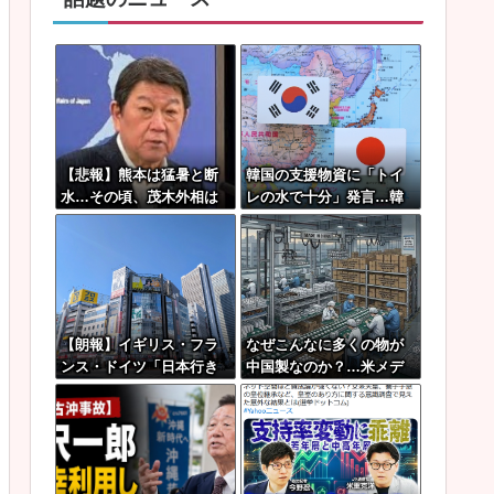
【悲報】熊本は猛暑と断
韓国の支援物資に「トイ
水…その頃、茂木外相は
レの水で十分」発言…韓
中南米でニッコリ動画公
国ネット激怒へｗｗｗｗ
開
ｗｗｗ
【朗報】イギリス・フラ
なぜこんなに多くの物が
ンス・ドイツ「日本行き
中国製なのか？…米メデ
たい」検索ランキング上
ィア！
位独占ｗｗｗ