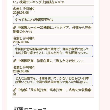
い」検索ランキング上位独占ｗｗｗ
名無し@떡볶이
2026.08.06
やってることが滅茶苦茶だよ
中国製ルーター20機種にバックドア、外部から完全
制御のおそれ
名無し@떡볶이
2026.08.06
中国的には全部自国の領土領海で、他国が勝手に使って
るのを取り戻そうとしてるんだから、何も間違っちゃ...
中国国防省、防衛白書に「盗人たけだけしい」
名無し@떡볶이
2026.08.06
どんな話題でも、矛盾を突いていかないとならない日本
は置いといて、中国の周辺国や南シナ海への対応は？...
中核派「天皇制打倒！高市打倒！」広島で大規模集
会
話題のニュース