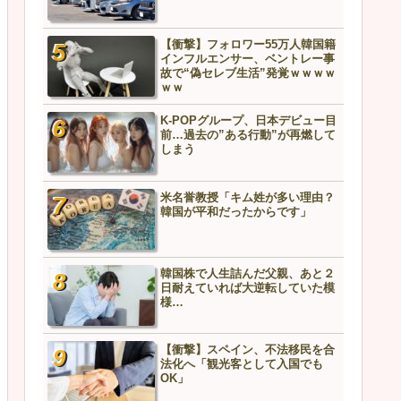
【衝撃】フォロワー55万人韓国籍
【悲報】中国兵器、ガチ実
インフルエンサー、ベントレー事
ッキが剥がれる…責任者の
故で“偽セレブ生活”発覚ｗｗｗｗ
こちら
ｗｗ
K-POPグループ、日本デビュー目
【衝撃】「汚い」「マナー
前…過去の”ある行動”が再燃して
K-POPグループ、日本ロケ
しまう
絵図ｗｗｗｗｗｗ
米名誉教授「キム姓が多い理由？
ソウル駅のホームレスを撮
韓国が平和だったからです」
日本のユーチューバーが物
「NHKでは決して放送しな
の様子」
韓国株で人生詰んだ父親、あと２
なぜフランス人はこれほど
日耐えていれば大逆転していた模
好きなのか？中国ネット「
様…
除いて、日本が嫌いな国な
い」
大谷翔平に〝故意ﾀﾋ球〟の
【衝撃】スペイン、不法移民を合
腕がグラブに異物使用の疑
法化へ「観光客として入国でも
場「こんなシーン初めてだ
OK」