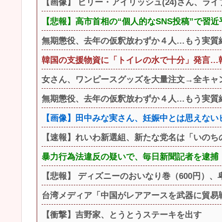
【画像】 ビリー・アイリッシュ(24)さん、ラ
【悲報】高市首相の“個人的なSNS投稿”で習
無期懲役、去年の仮釈放わずか４人…もう実質
韓国の支援物資に「トイレの水で十分」発言…
女さん、ワンピースグッズを大量注文→全キャ
無期懲役、去年の仮釈放わずか４人…もう実質
【画像】田中みな実さん、妊娠中とは思えない
【速報】れいわ新選組、新たな党名は「いのち
暴力行為法違反の疑いで、毎日新聞記者を逮捕
【悲報】 ディズニーのおいなり巻（600円）
台湾メディア「中国がレアアースを武器に貿易
【衝撃】吉野家、とうとうステーキを出す