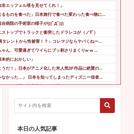
似非エッフェル塔を見せてくれ！」
るものを食べた」日本旅行で食べた変わった食べ物に...
病院の手術室の様子が(((ﾟДﾟ)))
ニストップでトラックと衝突したドラレコが（ノ∇`）
演タレントから性被害！？←コレマジならヤバくねー...
ん、可愛過ぎてワイらにブッ刺さりまくりw w ...
根本的におかしい」
うだ！」日本がアニメ化した米人気SF作品に絶賛の...
なかった…」 日本を知ってしまったディズニー信者...
アースを武器に貿易戦争した結果ｗｗｗｗｗｗｗｗ」
ステーキを出す
場、人手不足深刻化の医療・製造現場などでの活用想...
本日の人気記事