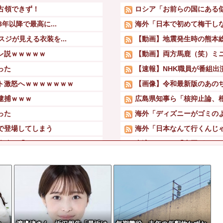
か占領できず！
ロシア「お前らの国にある
年以降で最高に...
海外「日本で初めて梅干しな
ジが見える衣装を...
【動画】地震発生時の熊本総合
レ説ｗｗｗｗｗ
【動画】両方馬鹿（笑）ミ
った
【速報】NHK職員が番組出
ト激怒へｗｗｗｗｗｗｗ
【画像】令和最新版のあのちゃ
逮捕ｗｗｗ
広島県知事ら「核抑止論、
った
海外「ディズニーがゴミのよ
で登場してしまう
海外「日本なんて行くんじゃ
略称は「いのち」
台湾メディア「中国がレア
【衝撃】吉野家、とうとう
賛否両論ｗｗｗｗｗ...
ついに国産ヒューマノイド登