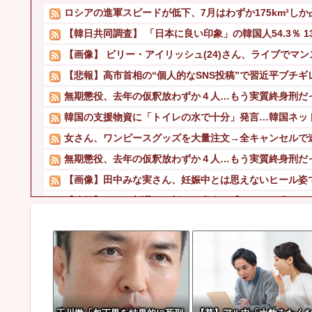
ロシアの進軍スピードが低下、7月はわずか175km²し
【韓日共同調査】 「日本に良い印象」の韓国人54.3％ 13
【画像】 ビリー・アイリッシュ(24)さん、ライブでマンス
【悲報】高市首相の“個人的なSNS投稿”で習近平ブチギ
無期懲役、去年の仮釈放わずか４人…もう実質終身刑だ
韓国の支援物資に「トイレの水で十分」発言…韓国ネッ
女さん、ワンピースグッズを大量注文→全キャンセルで
無期懲役、去年の仮釈放わずか４人…もう実質終身刑だ
【画像】田中みな実さん、妊娠中とは思えないヒール姿
【速報】れいわ新選組、新たな党名は「いのちの党」 
暴力行為法違反の疑いで、毎日新聞記者を逮捕
【悲報】 ディズニーのおいなり巻（600円）、卑猥すぎて
【速報】 長瀬智也、ようやく気づくｗｗｗｗｗｗｗｗ
【衝撃】 吉野家、とうとうステーキを出す