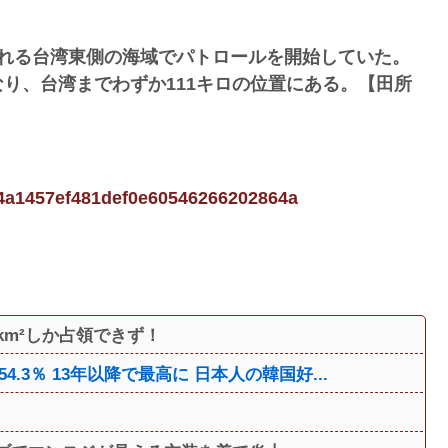
まれる台湾東側の海域でパトロールを開始していた。
り、台湾までわずか111キロの位置にある。【田所
894a1457ef481def0e60546266202864a
km²しか占領できず！
3％ 13年以降で最高に 日本人の韓国好...