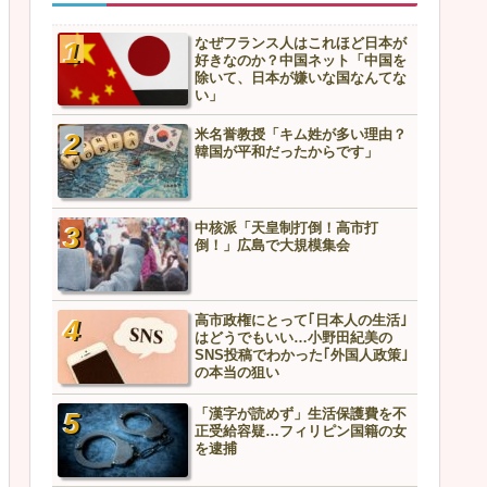
なぜフランス人はこれほど日本が
好きなのか？中国ネット「中国を
除いて、日本が嫌いな国なんてな
い」
米名誉教授「キム姓が多い理由？
韓国が平和だったからです」
中核派「天皇制打倒！高市打
倒！」広島で大規模集会
高市政権にとって｢日本人の生活｣
はどうでもいい…小野田紀美の
SNS投稿でわかった｢外国人政策｣
の本当の狙い
「漢字が読めず」生活保護費を不
正受給容疑…フィリピン国籍の女
を逮捕