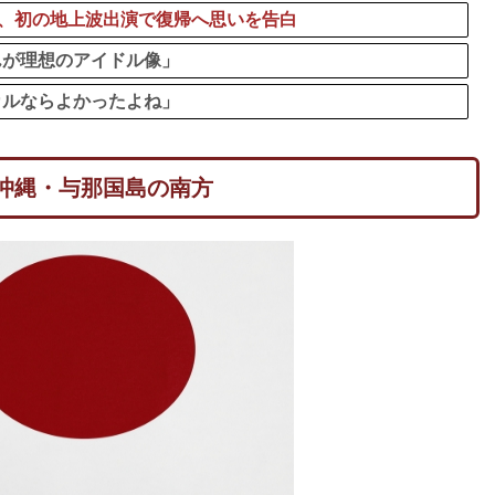
開後、初の地上波出演で復帰へ思いを告白
んが理想のアイドル像」
カルならよかったよね」
→沖縄・与那国島の南方