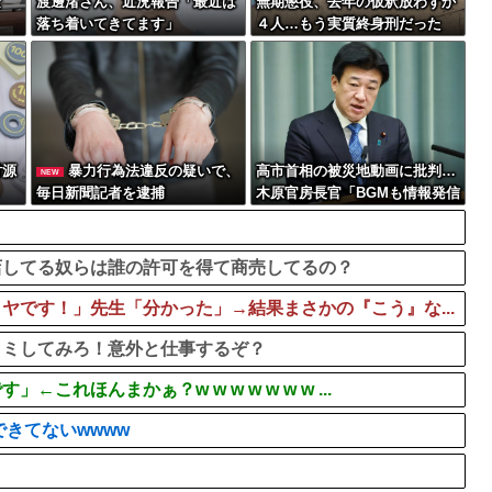
な
渡邊渚さん、近況報告「最近は
無期懲役、去年の仮釈放わずか
落ち着いてきてます」
４人…もう実質終身刑だった
財源
暴力行為法違反の疑いで、
高市首相の被災地動画に批判…
NEW
毎日新聞記者を逮捕
木原官房長官「BGMも情報発信
の一つ」
店してる奴らは誰の許可を得て商売してるの？
ヤです！」先生「分かった」→結果まさかの『こう』な...
コミしてみろ！意外と仕事するぞ？
れほんまかぁ？w w w w w w w ...
きてないwwww