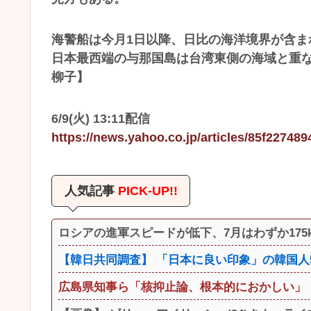
海警船は今月1日以降、日比の海洋境界が含
日本最西端の与那国島は台湾東側の海域と重な
柳子】
6/9(火) 13:11配信
https://news.yahoo.co.jp/articles/85f2274
人気記事
PICK-UP!!
ロシアの進軍スピードが低下、7月はわずか175
【韓日共同調査】 「日本に良い印象」の韓国人54.
広島県知事ら「核抑止論、根本的におかしい」