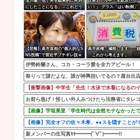
玉川徹「包丁男を結果的に死刑
【草】アル中「水飲みたく
にしたことになる」←これどう
い！」 グラス「はい転倒」
思う？？？
【悲報】高市首相の“個人的なS
高市政権「減税します」→
NS投稿”で習近平ブチギレ説ｗ
「これから考えます」
ｗｗｗｗ
伊勢鈴蘭さん、コカ・コーラ愛を全力アピール！
祭りって謎だよな、誰が神輿担いでるの？屋台出
【衝撃画像】中学生「先生！水泳で水着になるのイ
お前ら急げ！怪しい外人みつけたら法務省にタレ
【画像】宇垣美里「学生時代は全然モテなかったです」←こ
【画像】完全オフの佐々木希、●●スを隠すことがで
新メンバーの生写真ｷﾀ━━━(ﾟ∀ﾟ)━━━!!