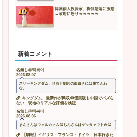
トヨタ「利益減りました」
韓国個人投資家、株価急落に激怒
デ「米国販売最高記録しま
→政府に怒りｗｗｗｗｗ
新着コメント
名無し@떡볶이
2026.08.07
スリーキングダム、項羽と劉邦の面白さには勝てんわ
な。
キングダム、最新作が興収40億突破も中国でバズら
ない→現地のリアルな評価を検証
名無し@떡볶이
2026.08.06
まんさんはウェルカァム😍ちんさんはゲッタァウト🖕🤮
【朗報】イギリス・フランス・ドイツ「日本行きた