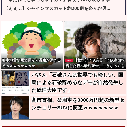
【えぇ…】シャインマスカット約200房を盗んだ男...
熊本地震で居酒屋から温泉が湧き出
【驚愕】PTA会長「PTA参加拒
NEW
るｗｗｗｗｗｗｗｗ
否した親へ最終警告。こうなっても
いい？」←コレはどっちが悪いの
パさん「石破さんは世界でも珍しい、国
か？大論争が巻き起こってしまう…
民による石破辞めるなデモが自然発生し
た総理大臣です」
高市首相、公用車を3000万円超の新型セ
ンチュリーSUVに変更ｗｗｗｗｗｗｗ