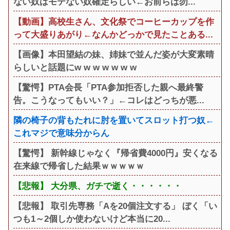
ない奴はモテない奴確定らしい←お前らは勿...
【動画】高校生さん、文化祭でコーヒーカップを作
って大盛りあがり←なんかどっかで見たことある...
【画像】本田望結の妹、姉妹で並んだ姿が大変素晴
らしいと話題にw w w w w w w
【驚愕】PTA会長「PTA参加拒否した親へ最終警
告。こうなってもいい？」←コレはどっちが悪...
隣の椅子の背もたれに肘を置いてスロット打つ奴←
これマジで意味分からん
【驚愕】 新幹線じゃなく『帰省費4000円』安くなる
在来線で帰省した結果ｗｗｗｗｗ
【悲報】 大分県、ガチで逝く・・・・・・
【悲報】 取引先専務「Aを20個注文する」 ぼく「い
つも1～2個しか使わないけど本当に20...