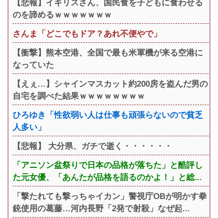
【悲報】イギリスさん、国民食を子どもに食わせる
のを諦めるｗｗｗｗｗｗｗ
さんま「どこでもドア？あれ不便やで」
【衝撃】熊本空港、全国で最も米軍機が来る空港に
なっていた
【えぇ…】シャインマスカット約200房を盗んだ男の
自宅を調べた結果ｗｗｗｗｗｗｗｗ
ひろゆき「性欲弱い人は仕事も頑張らないので貧乏
人多い」
【悲報】 大分県、ガチで逝く・・・・・・
「アニソン盆祭りで日本の品格が落ちた」と酷評し
た元女優、「あんたが品格を語るのかよ！」と総...
「撃たれても撃っちゃイカン」警視庁OBが明かす拳
銃使用の葛藤…河内長野「2発で射殺」なぜ起...