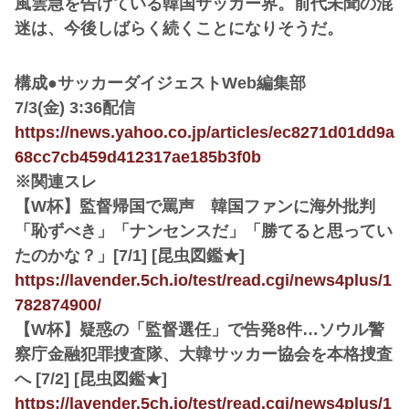
風雲急を告げている韓国サッカー界。前代未聞の混
迷は、今後しばらく続くことになりそうだ。
構成●サッカーダイジェストWeb編集部
7/3(金) 3:36配信
https://news.yahoo.co.jp/articles/ec8271d01dd9a
68cc7cb459d412317ae185b3f0b
※関連スレ
【W杯】監督帰国で罵声 韓国ファンに海外批判
「恥ずべき」「ナンセンスだ」「勝てると思ってい
たのかな？」[7/1] [昆虫図鑑★]
https://lavender.5ch.io/test/read.cgi/news4plus/1
782874900/
【W杯】疑惑の「監督選任」で告発8件…ソウル警
察庁金融犯罪捜査隊、大韓サッカー協会を本格捜査
へ [7/2] [昆虫図鑑★]
https://lavender.5ch.io/test/read.cgi/news4plus/1