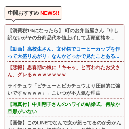
中間おすすめ
NEWS!!
【消費税1%になったら】 町のお弁当屋さん「申し
訳ないがその分商品代を値上げして店頭価格を...
【動画】高校生さん、文化祭でコーヒーカップを作
って大盛りあがり←なんかどっかで見たことある...
【悲報】思春期の娘に「キモッ」と言われたお父さ
ん、グレるｗｗｗｗｗｗｗ
ライチュウ「ピチューとピカチュウより圧倒的に強
いですｗｗｗｗ」←こいつが不人気な理由
【写真付】中川翔子さんのハワイの結婚式、何故か
旦那がいない
【画像】このLINEでなんで女が怒ってるのか分かん