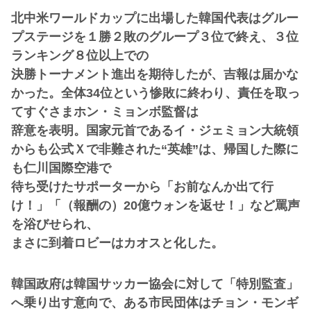
北中米ワールドカップに出場した韓国代表はグルー
プステージを１勝２敗のグループ３位で終え、３位
ランキング８位以上での
決勝トーナメント進出を期待したが、吉報は届かな
かった。全体34位という惨敗に終わり、責任を取っ
てすぐさまホン・ミョンボ監督は
辞意を表明。国家元首であるイ・ジェミョン大統領
からも公式Ｘで非難された“英雄”は、帰国した際に
も仁川国際空港で
待ち受けたサポーターから「お前なんか出て行
け！」「（報酬の）20億ウォンを返せ！」など罵声
を浴びせられ、
まさに到着ロビーはカオスと化した。
韓国政府は韓国サッカー協会に対して「特別監査」
へ乗り出す意向で、ある市民団体はチョン・モンギ