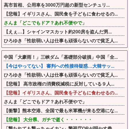
高市首相、公用車を3000万円超の新型センチュリ...
【悲報】イギリスさん、国民食を子どもに食わせるの...
さんま「どこでもドア？あれ不便やで」
【えぇ…】シャインマスカット約200房を盗んだ男...
ひろゆき「性欲弱い人は仕事も頑張らないので貧乏人...
中国「大豪雨！」三峡ダム「基礎部分破損」中国「全...
【今はやってない】 審判への性接待疑惑…大韓サッ...
ひろゆき「性欲弱い人は仕事も頑張らないので貧乏人...
【悲報】 高市政権の消費税減税に反対している９人...
【悲報】イギリスさん、国民食を子どもに食わせるの...
さんま「どこでもドア？あれ不便やで」
【衝撃】熊本空港、全国で最も米軍機が来る空港にな...
【悲報】 大分県、ガチで逝く・・・・・・
「撃たれても撃っちゃイカン」警視庁OBが明かす拳...