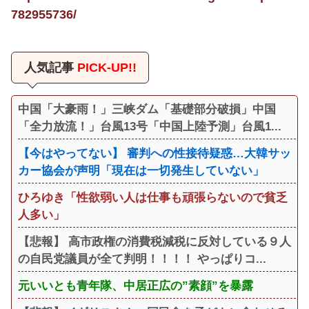
782955736/
人気記事
PICK-UP!!
中国「大豪雨！」三峡ダム「基礎部分破損」中国
「全力放流！」台風13号「中国上陸予測」台風1...
【今はやってない】 審判への性接待疑惑…大韓サッ
カー協会が声明「現在は一切発生していない」
ひろゆき「性欲弱い人は仕事も頑張らないので貧乏
人多い」
【悲報】 高市政権の消費税減税に反対している９人
の自民党議員が全て判明！！！！ やっぱりコ...
元いいとも青年隊、中居正広の”素顔”を暴露