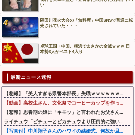
い
隅田川花火大会の「無料席」中国SNSで普通に転
売されていた・・・
卓球王国・中国、横浜でまさかの全滅ｗｗｗ 日
本勢3人がベスト4入り
最新ニュース速報
【悲報】「美人すぎる県警本部長」失職ｗｗｗｗｗｗ...
【動画】高校生さん、文化祭でコーヒーカップを作っ...
【悲報】思春期の娘に「キモッ」と言われたお父さん...
ライチュウ「ピチューとピカチュウより圧倒的に強い...
【写真付】中川翔子さんのハワイの結婚式、何故か旦...