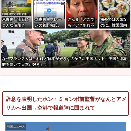
大な規律違反
ポイント以上の
もの海中に投
西部！
で！
爆増
入…外務省が抗
議！
米農家「流石に
立憲民主ブレー
さんま「どこで
海外では人気な
こんな値段じ
ンの菅野完氏、
もドア？あれ不
のに…韓国国内
ゃ、米作り辞め
メルチュ折田社
便やで」
で消えゆくキン
る人、出るんじ
長に人殺しを連
パ店
ゃないかな
呼
あ？？」
なぜフランス人はこれほど日本が好きなのか？…中国ネット「中国と北朝
鮮を除いて日本が好き」！
辞意を表明したホン・ミョンボ前監督がなんとアメ
リカへ出国→空港で報道陣に囲まれて
韓国ニュース