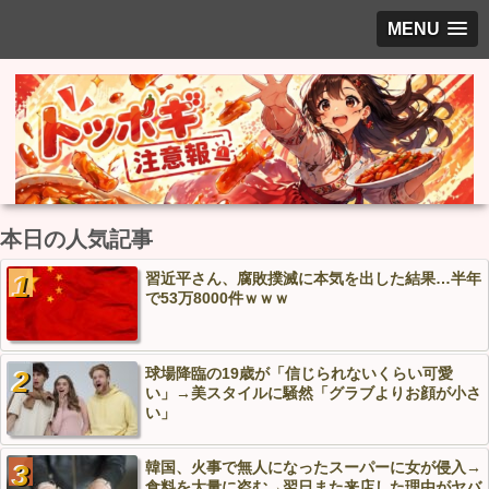
MENU
本日の人気記事
習近平さん、腐敗撲滅に本気を出した結果…半年
で53万8000件ｗｗｗ
球場降臨の19歳が「信じられないくらい可愛
い」→美スタイルに騒然「グラブよりお顔が小さ
い」
韓国、火事で無人になったスーパーに女が侵入→
食料を大量に盗む→翌日また来店した理由がヤバ