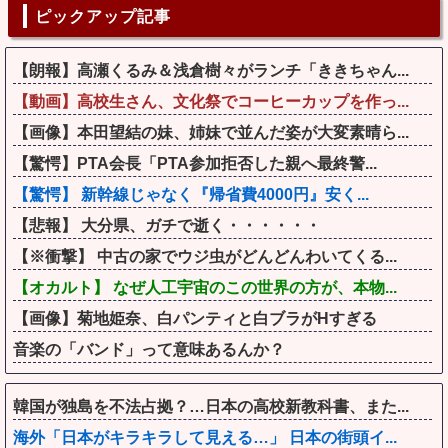
ピックアップ記事
【朗報】高瀬くるみ＆浅倉樹々がランチ「ききちゃん...
【動画】高校生さん、文化祭でコーヒーカップを作っ...
【画像】本田望結の妹、姉妹で並んだ姿が大変素晴ら...
【驚愕】PTA会長「PTA参加拒否した親へ最終警...
【驚愕】 新幹線じゃなく『帰省費4000円』安く...
【悲報】 大分県、ガチで逝く・・・・・・
【※衝撃】 中古の家でウジ虫がどんどんわいてくる...
【オカルト】 なぜ人工宇宙のこの世界の方が、本物...
【画像】菊地姫奈、白パンティと白ブラがHすぎる
音楽の「バンド」って意味あるんか？
韓国が独島を不法占拠？…日本の高校新教科書、また...
海外「日本がキラキラして見える…」 日本の街頭イ...