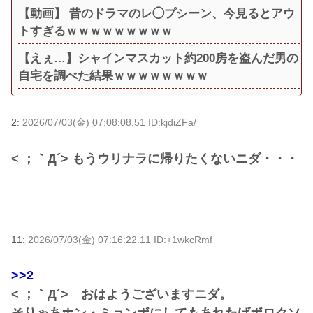
【動画】 昔のドラマのレ◯プシーン、今見るとアウ
トすぎるｗｗｗｗｗｗｗｗｗ
【えぇ…】シャインマスカット約200房を盗んだ男の
自宅を調べた結果ｗｗｗｗｗｗｗｗ
2:
2026/07/03(金) 07:08:08.51 ID:kjdiZFa/
< ；｀Д´> もうウリナラに帰りたくないニダ・・・
11:
2026/07/03(金) 07:16:22.11 ID:+1wkcRmf
>>2
< ；｀Д´> おはようございますニダ。
そりゃあホン・ミョンボにしてもあれたげボロクソ