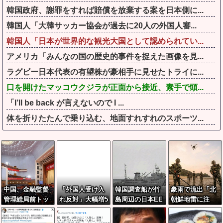
韓国政府、謝罪をすれば賠償を放棄する案を日本側に...
韓国人「大韓サッカー協会が過去に20人の外国人審...
韓国人「日本が世界的な観光大国として認められてい...
アメリカ「みんなの国の歴史的事件を捉えた画像を見...
ラグビー日本代表の有望株が豪相手に見せたトライに...
口を開けたマッコウクジラが正面から接近、素手で頭...
「I’ll be back が言えないので I ...
体を折りたたんで乗り込む、地面すれすれのスポーツ...
中国、金融監督
「外国人受け入
韓国調査船が竹
豪雨で流出「北
管理総局前トッ
れ反対」大幅増5
島周辺の日本EE
朝鮮地雷に注
プの全人代代表
6.3(%) 東大調
Z内で調査か、
意」、2週間で1
資格を剥奪…重
査 前回から20
ワイヤのような
2個発見…韓国北