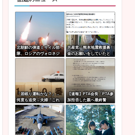
北朝鮮の弾道ミサイル部
共産党「熊本地震救援募
隊、ロシアのヴォロネジ
金のお願いをしていたと
州に展開か…北朝鮮は本
ころ、中指を立てられま
質的にウクライナと戦争
した。中指がメガネに当
状態に！
たり、危うく怪我をする
ところでした」
「居眠り運転かな？」→
【速報】PTA会長「PTA参
何度も追突→夫婦「これ
加拒否した親へ最終警
は事故じゃない」と気付
告。こうなってもい
く…
い？」問題になりすぎて
即撤回