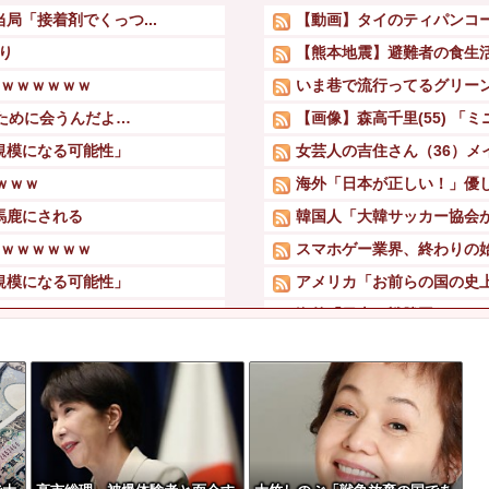
局「接着剤でくっつ...
【動画】タイのティパンコ
り
【熊本地震】避難者の食生活
ｗｗｗｗｗｗｗ
いま巷で流行ってるグリー
ために会うんだよ…
【画像】森高千里(55) 「
円規模になる可能性」
女芸人の吉住さん（36）メ
ｗｗｗ
海外「日本が正しい！」優
馬鹿にされる
韓国人「大韓サッカー協会が
ｗｗｗｗｗｗｗ
スマホゲー業界、終わりの始
円規模になる可能性」
アメリカ「お前らの国の史
ｗｗｗ
海外「日本は戦勝国なんだ
ース「数億円かけても爆...
中国、金融監督管理総局前
【衝撃】さかなクン、結婚
この道23年の彫り師...
この道23年の彫り師...