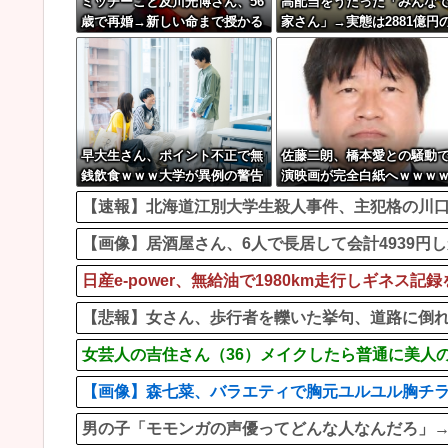
ミッチーこと及川光博さん、56
高配当をうたった「みんな
歳で再婚→新しい命まで授かる
家さん」→実態は2881億円
ｗｗｗｗｗ
務超過
早大生さん、ポイント不正で無
佐藤二朗、橋本愛との騒動
銭飲食ｗｗｗ大学が異例の警告
演映画が完全白紙へｗｗｗ
へ
【速報】北海道江別大学生殺人事件、主犯格の川口被告
【画像】居酒屋さん、6人で長居して会計4939円し
日産e-power、無給油で1980km走行しギネ
【悲報】女さん、歩行者を轢いた挙句、道路に倒れてどえ
女芸人の吉住さん（36）メイクしたら普通に美人
【画像】森七菜、バラエティで胸元ユルユル胸チ
男の子「モモンガの声優ってどんな人なんだろ」