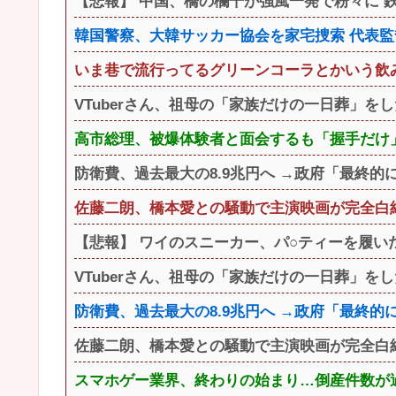
【悲報】 中国、橋の欄干が強風一発で粉々に 鉄
韓国警察、大韓サッカー協会を家宅捜索 代表
いま巷で流行ってるグリーンコーラとかいう飲
VTuberさん、祖母の「家族だけの一日葬」を
高市総理、被爆体験者と面会するも「握手だけ
防衛費、過去最大の8.9兆円へ →政府「最終的
佐藤二朗、橋本愛との騒動で主演映画が完全白
【悲報】 ワイのスニーカー、パ○ティーを履い
VTuberさん、祖母の「家族だけの一日葬」を
防衛費、過去最大の8.9兆円へ →政府「最終的
佐藤二朗、橋本愛との騒動で主演映画が完全白
スマホゲー業界、終わりの始まり…倒産件数が