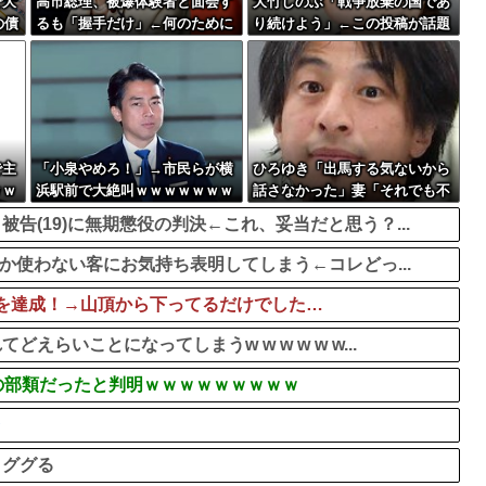
で大
高市総理、被爆体験者と面会す
大竹しのぶ「戦争放棄の国であ
の債
るも「握手だけ」←何のために
り続けよう」←この投稿が話題
会うんだよ…
に
で主
「小泉やめろ！」→市民らが横
ひろゆき「出馬する気ないから
ｗｗ
浜駅前で大絶叫ｗｗｗｗｗｗｗ
話さなかった」妻「それでも不
ｗ
誠実だろ」→離婚協議へｗｗｗ
(19)に無期懲役の判決←これ、妥当だと思う？...
ｗｗ
か使わない客にお気持ち表明してしまう←コレどっ...
ス記録を達成！→山頂から下ってるだけでした…
らいことになってしまうw w w w w w...
の部類だったと判明ｗｗｗｗｗｗｗｗｗ
ラ
→ググる