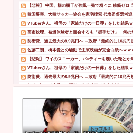
【悲報】 中国、橋の欄干が強風一発で粉々に 鉄筋ゼロ 当
韓国警察、大韓サッカー協会を家宅捜索 代表監督選考巡
VTuberさん、祖母の「家族だけの一日葬」をした結果
高市総理、被爆体験者と面会するも「握手だけ」←何の
防衛費、過去最大の8.9兆円へ →政府「最終的に10兆
佐藤二朗、橋本愛との騒動で主演映画が完全白紙へｗｗ
【悲報】 ワイのスニーカー、パ○ティーを履いた靴とか
VTuberさん、祖母の「家族だけの一日葬」をした結果
防衛費、過去最大の8.9兆円へ →政府「最終的に10兆
佐藤二朗、橋本愛との騒動で主演映画が完全白紙へｗｗ
スマホゲー業界、終わりの始まり…倒産件数が過去最多ペ
【悲報】 東京大学、『完全終了』のお知らせ・・・・
「タトゥー入れてる奴は全員バカです」「すごい民度低い」
「タトゥー入れてる奴は全員バカです」「すごい民度低い」