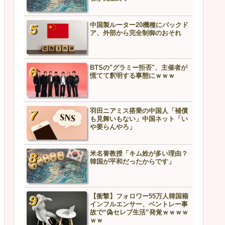
い」
【衝撃】韓国人さん、トイ
中国製ルーター20機種にバックド
を流した結果ｗｗｗマンシ
ア、外部から完全制御のおそれ
管が完全終了
BTSの"グラミー拒否"、主催者が
中国製ルーター20機種にバ
慌てて釈明する事態にｗｗｗ
ア、外部から完全制御のお
中国外務省、フィリピンに
羽田ニアミス搭乗の中国人「補償
告「利用されるだけだ」→
も見舞いもない」中国ネット「い
どうなるんや…
や要らんやろ」
米名誉教授「キム姓が多い理由？
BTSの"グラミー拒否"、主
韓国が平和だったからです」
慌てて釈明する事態にｗｗ
【衝撃】フォロワー55万人韓国籍
【悲報】中国兵器、ガチ実
インフルエンサー、ベントレー事
ッキが剥がれる…責任者の
故で“偽セレブ生活”発覚ｗｗｗｗ
こちら
ｗｗ