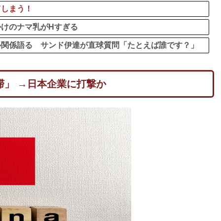
てしまう！
けのナマ乳がHすぎる
ル関係語る サンド伊達が直球質問「たとえば誰です？」
滞」 →日本企業に打撃か