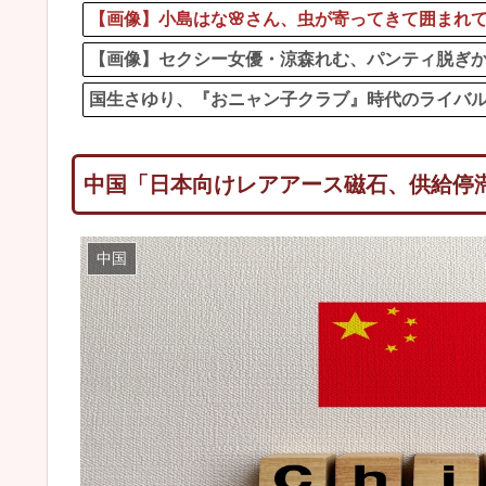
【画像】小島はな🌸さん、虫が寄ってきて囲まれ
【画像】セクシー女優・涼森れむ、パンティ脱ぎか
国生さゆり、『おニャン子クラブ』時代のライバ
中国「日本向けレアアース磁石、供給停
中国