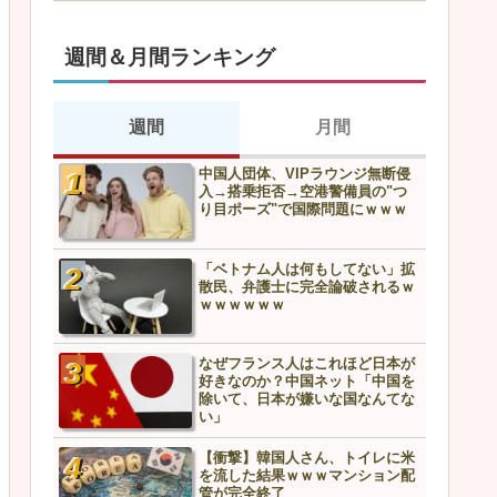
週間＆月間ランキング
週間
月間
中国人団体、VIPラウンジ無断侵
スズメを1億羽駆除した中国
入→搭乗拒否→空港警備員の"つ
上最悪の結末へ…
り目ポーズ"で国際問題にｗｗｗ
中国人団体、VIPラウンジ無
「ベトナム人は何もしてない」拡
入→搭乗拒否→空港警備員の
散民、弁護士に完全論破されるｗ
り目ポーズ"で国際問題にｗ
ｗｗｗｗｗｗ
「ベトナム人は何もしてな
なぜフランス人はこれほど日本が
散民、弁護士に完全論破さ
好きなのか？中国ネット「中国を
ｗｗｗｗｗｗ
除いて、日本が嫌いな国なんてな
い」
【衝撃】韓国人さん、トイレに米
なぜフランス人はこれほど
を流した結果ｗｗｗマンション配
好きなのか？中国ネット「
管が完全終了
除いて、日本が嫌いな国な