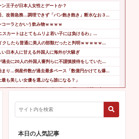
ーン王子が日本人女性とデートか？
、改善急務…調理できず「パン飽き飽き」断水なお３...
ンコーラとかいう飲み物ｗｗｗｗ
ミニスカートはとてもムリよ若い子には負けるわ」...
イクしたら普通に美人の部類だったと判明ｗｗｗｗｗ...
しい日本人に甘える外国人に海外が大騒ぎ
過去に20人の外国人審判らに不謹慎接待をしていた...
まり…倒産件数が過去最多ペース「数億円かけても爆...
上最も美しい女優を選ぶなら誰になる？」
よ」 戦後の日本人の特別な生き様に各国から称賛の声
トップの全人代代表資格を剥奪…重大な規律違反で！
してる？の質問に「お魚で幸せ」と答えた結果ｗｗｗ
本日の人気記事