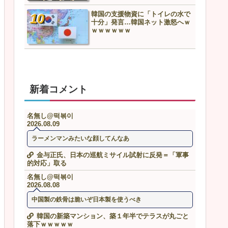
韓国の支援物資に「トイレの水で
羽田ニアミス搭乗の中国人
十分」発言…韓国ネット激怒へｗ
も見舞いもない」中国ネッ
ｗｗｗｗｗｗ
や要らんやろ」
新着コメント
名無し@떡볶이
2026.08.09
ラーメンマンみたいな顔してんなあ
金与正氏、日本の巡航ミサイル試射に反発＝「軍事
的対応」取る
名無し@떡볶이
2026.08.08
中国製の鉄骨は脆いぞ日本製を使うべき
韓国の新築マンション、築１年半でテラスが丸ごと
落下ｗｗｗｗｗ