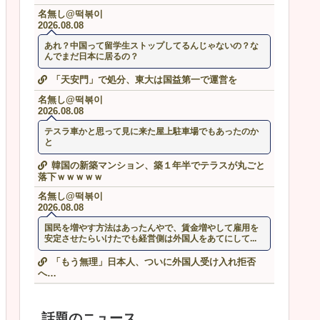
名無し@떡볶이
2026.08.08
あれ？中国って留学生ストップしてるんじゃないの？な
んでまだ日本に居るの？
「天安門」で処分、東大は国益第一で運営を
名無し@떡볶이
2026.08.08
テスラ車かと思って見に来た屋上駐車場でもあったのか
と
韓国の新築マンション、築１年半でテラスが丸ごと
落下ｗｗｗｗｗ
名無し@떡볶이
2026.08.08
国民を増やす方法はあったんやで、賃金増やして雇用を
安定させたらいけたでも経営側は外国人をあてにして...
「もう無理」日本人、ついに外国人受け入れ拒否
へ…
話題のニュース