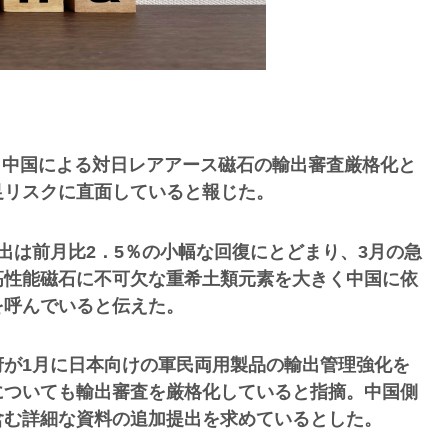
は、中国による対日レアアース磁石の輸出審査厳格化と
足リスクに直面していると報じた。
出は前月比2．5％の小幅な回復にとどまり、3月の急
高性能磁石に不可欠な重希土類元素を大きく中国に依
を呼んでいると伝えた。
府が1月に日本向けの軍民両用製品の輸出管理強化を
についても輸出審査を厳格化していると指摘。中国側
含む詳細な資料の追加提出を求めているとした。