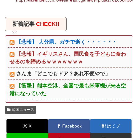
https://lavender.5ch.io/test/read.cgi/news4plus/1782098430/
新着記事
CHECK!!
【悲報】 大分県、ガチで逝く・・・・・・
【悲報】イギリスさん、国民食を子どもに食わ
せるのを諦めるｗｗｗｗｗｗｗ
さんま「どこでもドア？あれ不便やで」
【衝撃】熊本空港、全国で最も米軍機が来る空
港になっていた
韓国ニュース
X
Facebook
はてブ