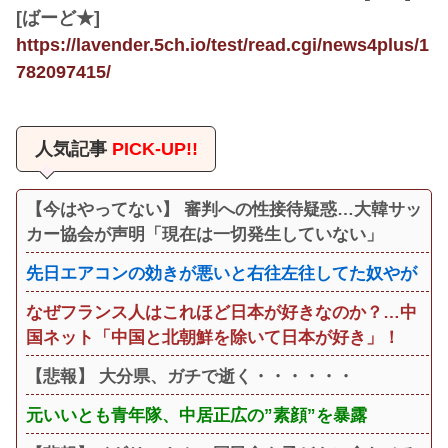
[ばーど★]
https://lavender.5ch.io/test/read.cgi/news4plus/1
782097415/
人気記事
PICK-UP!!
【今はやってない】 審判への性接待疑惑…大韓サッ
カー協会が声明「現在は一切発生していない」
先日エアコンの効きが悪いと右往左往してた奴やが
なぜフランス人はこれほど日本が好きなのか？…中
国ネット「中国と北朝鮮を除いて日本が好き」！
【悲報】 大分県、ガチで逝く・・・・・・
元いいとも青年隊、中居正広の”素顔”を暴露