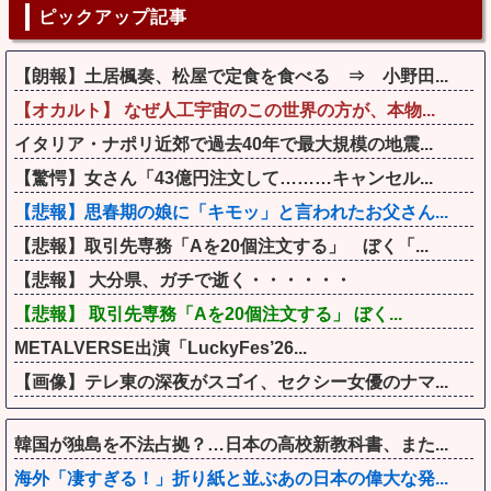
ピックアップ記事
【朗報】土居楓奏、松屋で定食を食べる ⇒ 小野田...
【オカルト】 なぜ人工宇宙のこの世界の方が、本物...
イタリア・ナポリ近郊で過去40年で最大規模の地震...
【驚愕】女さん「43億円注文して………キャンセル...
【悲報】思春期の娘に「キモッ」と言われたお父さん...
【悲報】取引先専務「Aを20個注文する」 ぼく「...
【悲報】 大分県、ガチで逝く・・・・・・
【悲報】 取引先専務「Aを20個注文する」 ぼく...
METALVERSE出演「LuckyFes’26...
【画像】テレ東の深夜がスゴイ、セクシー女優のナマ...
韓国が独島を不法占拠？…日本の高校新教科書、また...
海外「凄すぎる！」折り紙と並ぶあの日本の偉大な発...