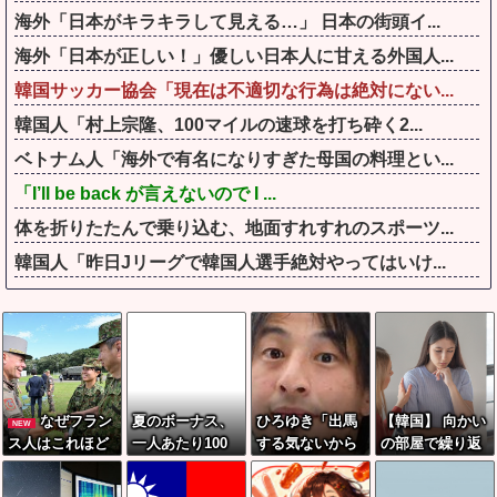
海外「日本がキラキラして見える…」 日本の街頭イ...
海外「日本が正しい！」優しい日本人に甘える外国人...
韓国サッカー協会「現在は不適切な行為は絶対にない...
韓国人「村上宗隆、100マイルの速球を打ち砕く2...
ベトナム人「海外で有名になりすぎた母国の料理とい...
「I’ll be back が言えないので I ...
体を折りたたんで乗り込む、地面すれすれのスポーツ...
韓国人「昨日Jリーグで韓国人選手絶対やってはいけ...
なぜフラン
夏のボーナス、
ひろゆき「出馬
【韓国】 向かい
NEW
ス人はこれほど
一人あたり100
する気ないから
の部屋で繰り返
日本が好きなの
万円を突破
話さなかった」
しわいせつ行
か？…中国ネッ
妻「それでも不
為…40代女性