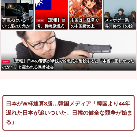
ト「中国と北朝
誠実だろ」→離
「自宅に戻れな
鮮を除いて日本
婚協議へｗｗｗ
い」
が好き」！
ｗｗ
宇宙人はいる？
【悲報】台
中国は「経済で
スマホゲー業
NEW
いて座の方角か
湾、長崎原爆式
の中国締め上
界、終わりの始
ら72秒間捉えた
典を欠席「長崎
げ」続けるトラ
まり…倒産件数
強い電波、50年
市が着席場所
ンプ大統領に感
が過去最多ペー
間正体分からぬ
を”外交団エリア
謝するかも
ス「数億円かけ
「Wow！信号」
外にあえて配
ても爆ﾀﾋ」
置”した！」 →
【悲報】日本の警察が拳銃で凶悪犯を射殺すると「本当に正しかった
NEW
ﾈｯﾄ「核を持つ
のか？」と疑われる異常社会
中国に屈指し
た！」「失礼す
ぎ」「台湾は筋
通した！」ｗｗ
ｗｗｗ
日本がW杯通算8勝…韓国メディア「韓国より44年
遅れた日本が追いついた。日韓の健全な競争が始ま
る」