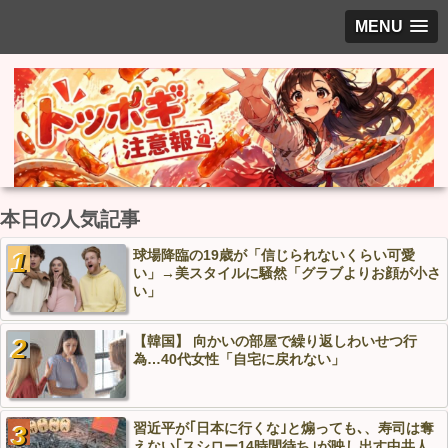
MENU
本日の人気記事
球場降臨の19歳が「信じられないくらい可愛
い」→美スタイルに騒然「グラブよりお顔が小さ
い」
【韓国】 向かいの部屋で繰り返しわいせつ行
為…40代女性「自宅に戻れない」
習近平が｢日本に行くな｣と煽っても､、寿司は奪
えない｢スシロー14時間待ち｣が映し出す中共人