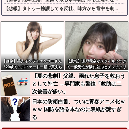
【悲報】タトゥー擁護してる反社、味方から背中を刺...
【画像】美人インフルエンサーさん
【悲報】瀬戸環奈がスタイルよすぎ
「20歳でアルファード一括で買えち
て一般男性が隣に並ぶとチンチクリ
ゃう私って素敵」←これってガチな
ンに見えてしまう
【夏の悲劇】父親、溺れた息子を救おう
ん？それともネタなん？w w w w w
としてﾀﾋ亡 →専門家も警鐘「救助は二
w w w w
次被害が多い」
日本の防衛白書、ついに青春アニメ化ｗ
ｗｗ 国防を語る本なのに表紙が謎すぎ
る