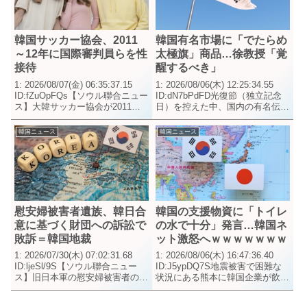
韓国サッカー協会、2011
韓国有名市場に「でたらめ
～12年に国際審判員らを性
太極旗」商品…徐教授「覚
接待
醒するべき」
1: 2026/08/07(金) 06:35:37.15
1: 2026/08/06(木) 12:25:34.55
ID:fZuOpFQs【ソウル聯合ニュー
ID:dN7bPdFD光復節（独立記念
ス】大韓サッカー協会が2011年3
日）を控えた中、国内の有名伝統
月から12年3月にかけて、韓国で
市場やSNSでも誤って表記され
開催されたワールドカップ（W
た太極旗（韓国の国旗）のデザイ
韓国ニュース
韓国ニュース
杯）や五輪の予選、国際親善試合
ンが無分別に流通していることが
の国際審判員ら10...
分かった。#【写真】イベ...
慰安婦被害者遺族、韓日合
韓国の支援物資に「トイレ
意に基づく財団への訴訟で
の水で十分」発言…韓国ネ
敗訴＝韓国地裁
ット激怒へｗｗｗｗｗｗｗ
1: 2026/07/30(木) 07:02:31.68
1: 2026/08/06(木) 16:47:36.40
ID:ljeSl/9S【ソウル聯合ニュー
ID:J5ypDQ7S地震被害で困難な
ス】旧日本軍の慰安婦被害者の遺
状況にある熊本に韓国企業が飲料
族が日本政府から賠償金を受け取
水や生活必需品を支援する中、一
るため、2015年12月の韓日合意
部の日本人がソーシャルメディア