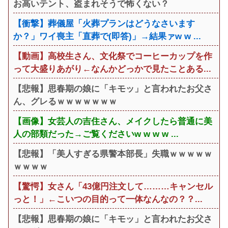
お高いテント、盗まれそうで怖くない？
【衝撃】葬儀屋「火葬プランはどうなさいます
か？」ワイ喪主「直葬で(即答)」→結果ァw w ...
【動画】高校生さん、文化祭でコーヒーカップを作
って大盛りあがり←なんかどっかで見たことある...
【悲報】思春期の娘に「キモッ」と言われたお父さ
ん、グレるｗｗｗｗｗｗｗ
【画像】女芸人の吉住さん、メイクしたら普通に美
人の部類だった→ご覧くださいw w w w ...
【悲報】「美人すぎる県警本部長」失職ｗｗｗｗｗ
ｗｗｗｗ
【驚愕】女さん「43億円注文して………キャンセル
っと！」←こいつの目的って一体なんなの？？...
【悲報】思春期の娘に「キモッ」と言われたお父さ