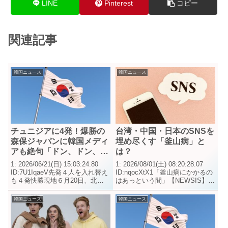
LINE
Pinterest
コピー
関連記事
韓国ニュース
韓国ニュース
チュニジアに4発！爆勝の
台湾・中国・日本のSNSを
森保ジャパンに韓国メディ
埋め尽くす「釜山病」と
アも絶句「ドン、ドン、ド
は？
ン、ドン！」
1: 2026/06/21(日) 15:03:24.80
1: 2026/08/01(土) 08:20:28.07
ID:7U1IqaeV先発４人を入れ替え
ID:nqocXtX1「釜山病にかかるの
も４発快勝現地６月20日、北中
はあっという間」【NEWSIS】
米ワールドカップ・グループＦの
最近、台湾・中国・日本などアジ
日本代表とチュニジア代表がメキ
ア圏の観光客のソーシャル・ネッ
韓国ニュース
韓国ニュース
シコ・モンテレイで対戦。日本は
トワーキング・サービス
開始４分にいきなり中村...
（SNS）には、「釜山病に...