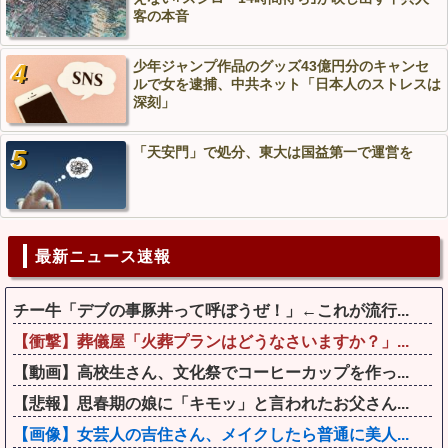
客の本音
少年ジャンプ作品のグッズ43億円分のキャンセ
ルで女を逮捕、中共ネット「日本人のストレスは
深刻」
「天安門」で処分、東大は国益第一で運営を
最新ニュース速報
チー牛「デブの事豚丼って呼ぼうぜ！」←これが流行...
【衝撃】葬儀屋「火葬プランはどうなさいますか？」...
【動画】高校生さん、文化祭でコーヒーカップを作っ...
【悲報】思春期の娘に「キモッ」と言われたお父さん...
【画像】女芸人の吉住さん、メイクしたら普通に美人...