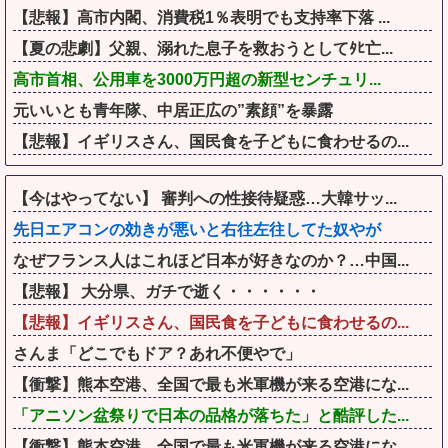
【悲報】高市内閣、消費税1％表明でも支持率下落 ...
【夏の悲劇】父親、溺れた息子を救おうとしてﾀﾋ亡...
高市首相、公用車を3000万円超の新型センチュリ...
元いいとも青年隊、中居正広の”素顔”を暴露
【悲報】イギリスさん、国民食を子どもに食わせるの...
【今はやってない】 審判への性接待疑惑…大韓サッ...
先日エアコンの効きが悪いと右往左往してた奴やが
なぜフランス人はこれほど日本が好きなのか？…中国...
【悲報】 大分県、ガチで逝く・・・・・・
【悲報】イギリスさん、国民食を子どもに食わせるの...
さんま「どこでもドア？あれ不便やで」
【衝撃】熊本空港、全国で最も米軍機が来る空港にな...
「アニソン盆祭りで日本の品格が落ちた」と酷評した...
【衝撃】熊本空港、全国で最も米軍機が来る空港にな...