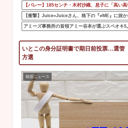
【バレー】185センチ・木村沙織、息子に「高い高
【衝撃】Juice=Juiceさん、格下の『≠ME』
アミーズ事務所の首領アミー谷本が選ぶスペオキ5
いとこの身分証明書で期日前投票…選管
方選
韓国ニュース