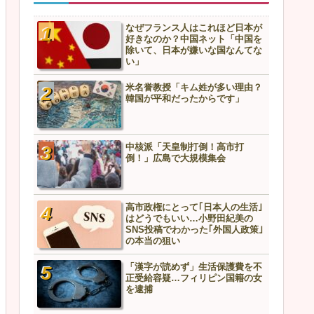
なぜフランス人はこれほど日本が
好きなのか？中国ネット「中国を
除いて、日本が嫌いな国なんてな
い」
米名誉教授「キム姓が多い理由？
韓国が平和だったからです」
中核派「天皇制打倒！高市打
倒！」広島で大規模集会
高市政権にとって｢日本人の生活｣
はどうでもいい…小野田紀美の
SNS投稿でわかった｢外国人政策｣
の本当の狙い
「漢字が読めず」生活保護費を不
正受給容疑…フィリピン国籍の女
を逮捕