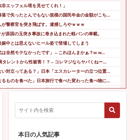
似非エッフェル塔を見せてくれ！」
落で失ったとんでもない規模の国民年金の金額がこち...
人が警察官を突き飛ばす。逮捕しろやｗｗｗ
クが原因の玉突き事故に巻き込まれた軽バンの車載。
妊娠中とは思えないヒール姿で登場してしまう
は全然モテなかったです」←これほんまかぁ？w w...
演タレントから性被害！？←コレマジならヤバくねー...
い対立ってある？」日本「エスカレーターの立つ位置...
るものを食べた」日本旅行で食べた変わった食べ物に...
画の作者なんでこんなに嫌われてるんだろうな
い！」 グラス「はい転倒」
調査」するわけ…実は銃を構えただけで警察本部長ま...
本日の人気記事