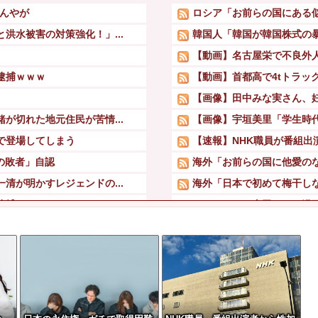
たんやが
ロシア「お前らの国にある
洪水被害の対策強化！」...
韓国人「韓国が韓国株式の暴
【動画】名古屋栄で不良外
逮捕ｗｗｗ
【動画】首都高で4tトラッ
【画像】田中みな実さん、
が切れた地元住民が苦情...
【画像】宇垣美里「学生時代
で登場してしまう
【速報】NHK職員が番組出
の敗者」自認
海外「お前らの国に他愛のな
清が明かすレジェンドの...
海外「日本で初めて梅干しな
逮捕ｗｗｗ
みいちゃんと山田さんの漫
【草】アル中「水飲みたくな
警官が発砲→「適正だったか
やめるぞ」コメ売値は...
首吊って亡くなる