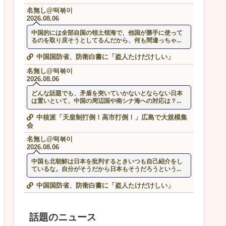
名無し@떡볶이
2026.08.06
中国的には全部自国の領土領海で、他国が勝手に使って
るのを取り戻そうとしてるんだから、何も間違っちゃ...
中国国防省、防衛白書に「盗人たけだけしい」
名無し@떡볶이
2026.08.06
どんな話題でも、矛盾を突いていかないとならない日本
は置いといて、中国の周辺国や南シナ海への対応は？...
中核派「天皇制打倒！高市打倒！」広島で大規模集
会
名無し@떡볶이
2026.08.06
中国も北朝鮮は日本を批判するときいつも自己紹介をし
ているな。自分がそうだから日本もそうだろうという...
中国国防省、防衛白書に「盗人たけだけしい」
話題のニュース