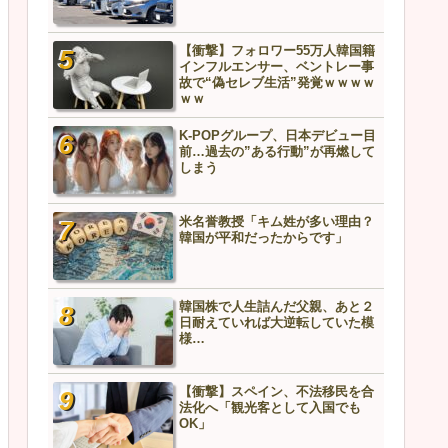
【衝撃】フォロワー55万人韓国籍
【悲報】中国兵器、ガチ実
インフルエンサー、ベントレー事
ッキが剥がれる…責任者の
故で“偽セレブ生活”発覚ｗｗｗｗ
こちら
ｗｗ
K-POPグループ、日本デビュー目
【衝撃】「汚い」「マナー
前…過去の”ある行動”が再燃して
K-POPグループ、日本ロケ
しまう
絵図ｗｗｗｗｗｗ
米名誉教授「キム姓が多い理由？
ソウル駅のホームレスを撮
韓国が平和だったからです」
日本のユーチューバーが物
「NHKでは決して放送しな
の様子」
なぜフランス人はこれほど
韓国株で人生詰んだ父親、あと２
好きなのか？中国ネット「
日耐えていれば大逆転していた模
除いて、日本が嫌いな国な
様…
い」
大谷翔平に〝故意ﾀﾋ球〟の
【衝撃】スペイン、不法移民を合
腕がグラブに異物使用の疑
法化へ「観光客として入国でも
場「こんなシーン初めてだ
OK」