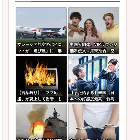
マレーシア航空のパイロ
中国人団体、VIPラウンジ
ットが「運び屋」に、麻
無断侵入→搭乗拒否→空
薬密輸容疑で拘束…最高
港警備員の”つり目ポー
刑は死刑！
ズ”で国際問題にｗｗｗ
【言葉狩り】「ママ応
【また始まる】韓国、日
援」が炎上して謝罪…も
本への好感度最高→竹島
う何も言えない
問題で即リセットｗｗｗ