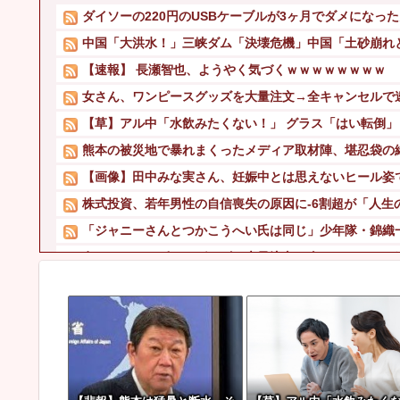
ダイソーの220円のUSBケーブルが3ヶ月でダメになっ
中国「大洪水！」三峡ダム「決壊危機」中国「土砂崩れと
【速報】 長瀬智也、ようやく気づくｗｗｗｗｗｗｗｗ
女さん、ワンピースグッズを大量注文→全キャンセルで
【草】アル中「水飲みたくない！」 グラス「はい転倒」
熊本の被災地で暴れまくったメディア取材陣、堪忍袋の緒
【画像】田中みな実さん、妊娠中とは思えないヒール姿
株式投資、若年男性の自信喪失の原因に-6割超が「人生
「ジャニーさんとつかこうへい氏は同じ」少年隊・錦織一
女さん、ワンピースグッズを大量注文→全キャンセルで
【草】アル中「水飲みたくない！」 グラス「はい転倒」
【衝撃】 吉野家、とうとうステーキを出す
【速報】 農家、キレる「高市総理には愛想尽かした今年で
【悲報】 学生なのに月1億稼いでたキャバ嬢、配信中に