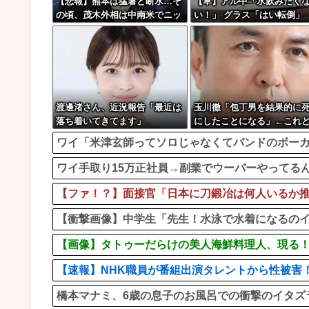
【悲報】熊本は猛暑と断水…そ
【草】アル中「水飲みたく
の頃、茂木外相は中南米でニッ
い！」 グラス「はい転倒」
コリ動画公開
渡邊渚さん、近況報告「最近は
玉川徹「包丁男を結果的に
落ち着いてきてます」
にしたことになる」←これ
思う？？？
ワイ「米津玄師ってソロじゃなくてバンドのボー
ワイ手取り15万正社員→副業でウーバーやってる
【ファ！？】面接官「日本に刀鍛冶は何人いるか推定
【衝撃画像】中学生「先生！水泳で水着になるのイ
【画像】タトゥーだらけの美人海鮮料理人、現る！！
【速報】NHK職員が番組出演タレントから性被害
橋本マナミ、6歳の息子のお風呂での衝撃のイタズ