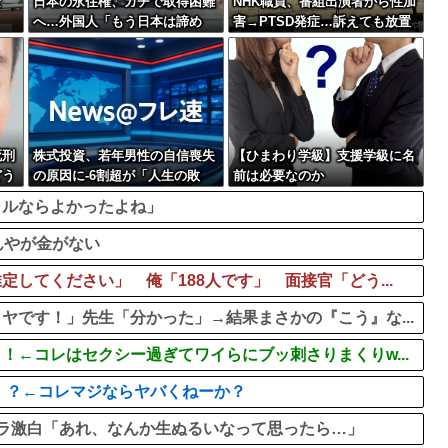
な
日本の永住権、ガチで取得困難
NHK職員、番組出演者から性加
へ…外国人「もう日本は諦め
害→PTSD発症…訴えても放置
る」
されていた模様
死刑
株式投資、若年男性の自信喪失
【ひまわり学級】支援学級に名
どう
の原因に-6割超が「人生の敗
前は必要なのか
者」自認
カルならよかったよね」
んやが金がない
してください」 俺「188人です」 面接官「どう...
ヤです！」先生「分かった」→結果まさかの『こう』な...
←コレはセクシー過ぎてワイらにブッ刺さりまくりw...
！？←コレマジならヤバくねーか？
ラ激白「あれ、なんか生ぬるいなって思ったら…」