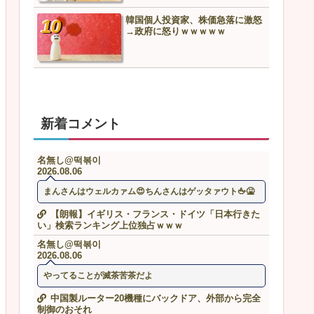
韓国個人投資家、株価急落に激怒
トヨタ「利益減りました」
→政府に怒りｗｗｗｗｗ
デ「米国販売最高記録しま
新着コメント
名無し@떡볶이
2026.08.06
まんさんはウェルカァム😍ちんさんはゲッタァウト🖕🤮
【朗報】イギリス・フランス・ドイツ「日本行きた
い」検索ランキング上位独占ｗｗｗ
名無し@떡볶이
2026.08.06
やってることが滅茶苦茶だよ
中国製ルーター20機種にバックドア、外部から完全
制御のおそれ