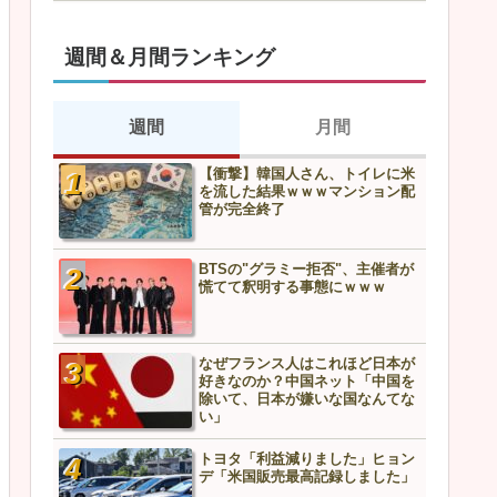
週間＆月間ランキング
週間
月間
【衝撃】韓国人さん、トイレに米
スズメを1億羽駆除した中国
を流した結果ｗｗｗマンション配
上最悪の結末へ…
管が完全終了
BTSの"グラミー拒否"、主催者が
中国外務省、フィリピンに
慌てて釈明する事態にｗｗｗ
告「利用されるだけだ」→
どうなるんや…
なぜフランス人はこれほど日本が
【衝撃】韓国人さん、トイ
好きなのか？中国ネット「中国を
を流した結果ｗｗｗマンシ
除いて、日本が嫌いな国なんてな
管が完全終了
い」
トヨタ「利益減りました」ヒョン
BTSの"グラミー拒否"、主
デ「米国販売最高記録しました」
慌てて釈明する事態にｗｗ