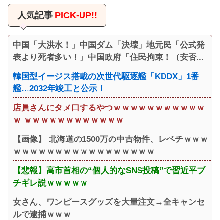
人気記事
PICK-UP!!
中国「大洪水！」中国ダム「決壊」地元民「公式発
表より死者多い！」中国政府「住民拘束！（安否...
韓国型イージス搭載の次世代駆逐艦「KDDX」1番
艦…2032年竣工と公示！
店員さんにタメ口するやつｗｗｗｗｗｗｗｗｗｗｗ
ｗ ｗｗｗｗｗｗｗｗｗｗｗｗ
【画像】 北海道の1500万の中古物件、レベチｗｗｗ
ｗｗｗｗｗｗｗｗｗｗｗｗｗｗｗｗｗ
【悲報】高市首相の“個人的なSNS投稿”で習近平ブ
チギレ説ｗｗｗｗｗ
女さん、ワンピースグッズを大量注文→全キャンセ
ルで逮捕ｗｗｗ