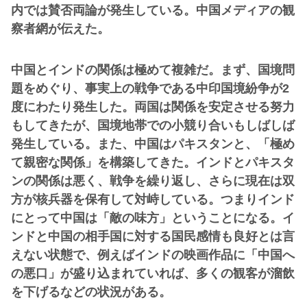
内では賛否両論が発生している。中国メディアの観
察者網が伝えた。
中国とインドの関係は極めて複雑だ。まず、国境問
題をめぐり、事実上の戦争である中印国境紛争が2
度にわたり発生した。両国は関係を安定させる努力
もしてきたが、国境地帯での小競り合いもしばしば
発生している。また、中国はパキスタンと、「極め
て親密な関係」を構築してきた。インドとパキスタ
ンの関係は悪く、戦争を繰り返し、さらに現在は双
方が核兵器を保有して対峙している。つまりインド
にとって中国は「敵の味方」ということになる。イ
ンドと中国の相手国に対する国民感情も良好とは言
えない状態で、例えばインドの映画作品に「中国へ
の悪口」が盛り込まれていれば、多くの観客が溜飲
を下げるなどの状況がある。