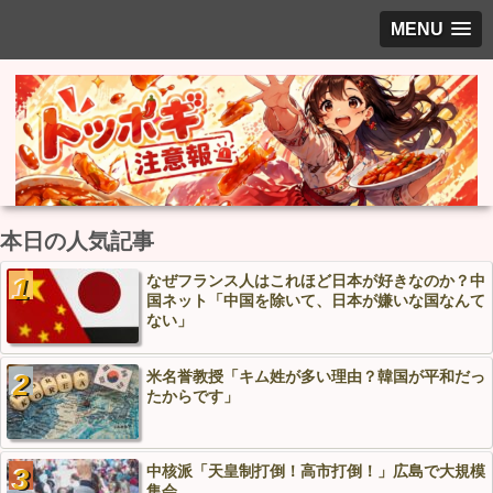
MENU
本日の人気記事
なぜフランス人はこれほど日本が好きなのか？中
国ネット「中国を除いて、日本が嫌いな国なんて
ない」
米名誉教授「キム姓が多い理由？韓国が平和だっ
たからです」
中核派「天皇制打倒！高市打倒！」広島で大規模
集会