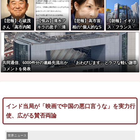
国籍の女を逮捕
「水風呂に入っ
い
で落ちる
ても体内が熱く
感じる…」 →
【悲報】石破茂
【恨み】清水ア
【悲報】高市首
【朗報】イギリ
野口健さん「休
さん「高市内閣
キラの息子・清
相の“個人的なS
ス・フランス・
養日を設けた方
のやり方は強引
水良太郎さん死
NS投稿”で習近
ドイツ「日本行
がいい！」
だ！」支持率下
去で、落語家・
平ブチギレ説ｗ
きたい」検索ラ
落の理由を指摘
柳家小はだが
ｗｗｗｗ
ンキング上位独
→ ﾈｯﾄ「お前が
「いじめ」「暴
占ｗｗｗ
言うな」「鳥取
行」被害告発
共同通信、6000件分の連絡先流出か 「おわびします」とラフな軽い謝罪
県だけ減税無し
コメントを発表
で！」 ｗｗｗｗ
ｗｗｗｗｗｗｗ
ｗｗｗ
インド当局が「映画で中国の悪口言うな」を実力行
使、広がる賛否両論
世界ニュース