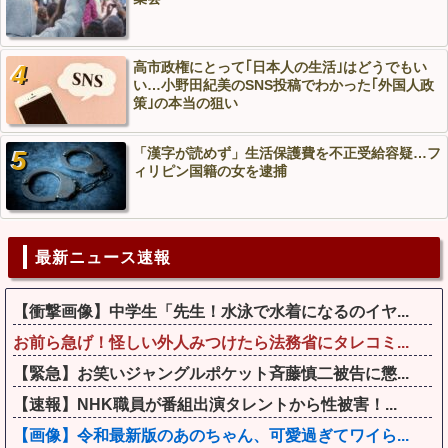
高市政権にとって｢日本人の生活｣はどうでもい
い…小野田紀美のSNS投稿でわかった｢外国人政
策｣の本当の狙い
「漢字が読めず」生活保護費を不正受給容疑…フ
ィリピン国籍の女を逮捕
最新ニュース速報
【衝撃画像】中学生「先生！水泳で水着になるのイヤ...
お前ら急げ！怪しい外人みつけたら法務省にタレコミ...
【緊急】お笑いジャングルポケット斉藤慎二被告に懲...
【速報】NHK職員が番組出演タレントから性被害！...
【画像】令和最新版のあのちゃん、可愛過ぎてワイら...