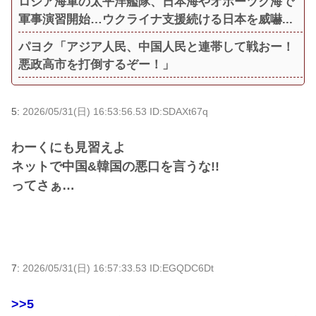
ロシア海軍の太平洋艦隊、日本海やオホーツク海で
軍事演習開始…ウクライナ支援続ける日本を威嚇...
パヨク「アジア人民、中国人民と連帯して戦おー！
悪政高市を打倒するぞー！」
5:
2026/05/31(日) 16:53:56.53 ID:SDAXt67q
わーくにも見習えよ
ネットで中国&韓国の悪口を言うな!!
ってさぁ…
7:
2026/05/31(日) 16:57:33.53 ID:EGQDC6Dt
>>5