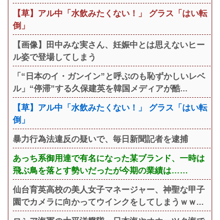
【草】アル中「水飲みたくない！」 グラス「はい転
倒」
【画像】田中みな実さん、妊娠中とは思えないヒー
ル姿で登場してしまう
「“日本のイ・ガンイン”と呼ぶのも恥ずかしいレベ
ル」“停滞”する久保建英を韓国メディアが酷...
【草】アル中「水飲みたくない！」 グラス「はい転
倒」
暴力行為法違反の疑いで、毎日新聞記者を逮捕
あっち系御用達で有名になった某ブランド、一時は
飛ぶ鳥を落とす勢いだったが今期の業績は……
仙台育英高校の美人女子マネージャー、神聖な甲子
園でカメラに向かってウインクをしてしまうｗｗ...