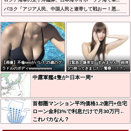
パヨク「アジア人民、中国人民と連帯して戦おー！悪...
【画像】不倫sexがバレた25歳のグ
【緊急】爆美女「すみません。砲弾
ラドルのボディwwwwwwww
3つ持ってきました」警察「！？」
自衛隊「！？」→結果w w w w w w
中露軍艦4隻が“日本一周”
w w
首都圏マンション平均価格1.2億円+住宅
ローン金利3%で利息だけで月30万円←
これバカなん？