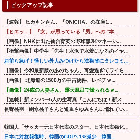
ピックアップ記事
【速報】 ヒカキンさん、『ONICHA』の在庫1...
【ヒエッ…】 『女』が思っている「男」への “本...
【画像】NHKに出た仙台育英の野球部JKマネージ...
【衝撃画像】中学生「先生！水泳で水着になるのイヤ...
お前ら急げ！怪しい外人みつけたら法務省にタレコミ...
【画像】令和最新版のあのちゃん、可愛過ぎてワイら...
【画像】 北海道の1500万の中古物件、レベチｗ...
【画像】24歳の人妻さん、露天風呂で撮られるｗ...
【速報】新メンバー6人の生写真『こんにちは！新メ...
長野桃羽「嗣永桃子さんと道重さゆみさんに憧れてい...
韓国人「サッカー元日本代表のスター、日本代表強化...
日本に対抗報復時、韓国のGDP3.1%減少…韓国...