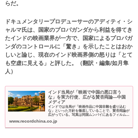
らだ。
ドキュメンタリープロデューサーのアディティ・シ
ャルマ氏は、国家のプロパガンダから利益を得てき
たインドの映画業界が一方で、国家によるプロパガ
ンダのコントロールに「驚き」を示したことはおか
しいと論じ、現在のインド映画界側の怒りは「とて
も空虚に見える」と評した。（翻訳・編集/如月隼
人）
インド当局が「映画で中国の悪口言う
な」を実力行使、広がる賛否両論―中国
メディア
インドでは当局が「映画作品に中国非難を盛り込む
な」といった方針を徹底していることで、賛否両論が
広がっている。写真は同国ムンバイにあるフィルムシ
ティー。
www.recordchina.co.jp