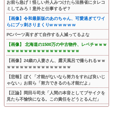
お前ら急げ！怪しい外人みつけたら法務省にタレコ
ミしてみろ！意外と仕事するぞ？
【画像】令和最新版のあのちゃん、可愛過ぎてワイ
らにブッ刺さりまくりw w w w w w
PCパーツ高すぎて自作する人減ってるよな
【画像】 北海道の1500万の中古物件、レベチｗｗｗ
ｗｗｗｗｗｗｗｗｗｗｗｗｗｗｗｗｗ
【画像】24歳の人妻さん、露天風呂で撮られるｗｗ
ｗｗｗｗｗｗｗｗｗｗｗｗｗｗｗ
【悲報】ぼく「才能がないなら努力をすれば良いじ
ゃない」お前ら「努力できるのも才能だよ」
【正論】岡田斗司夫「人間の本音としてブサイクを
見たら不愉快になる。この責任をどうとるんだ」