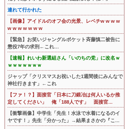
連れて行かれた
【画像】アイドルのオフ会の光景、レベチw w w w
w w w w w w w
【緊急】お笑いジャングルポケット斉藤慎二被告に
懲役7年の求刑←これ…
【速報】れいわ新選組さん「いのちの党」に改名ｗ
ｗｗｗｗｗｗｗ
ジャップ「クリスマスお祝いした1週間後にみんなで
神社行きます」←これ
【ファ！？】面接官「日本に刀鍛冶は何人いるか推
定してください」 俺「188人です」 面接官...
【衝撃画像】中学生「先生！水泳で水着になるのイ
ヤです！」先生「分かった」→結果まさかの『こ...