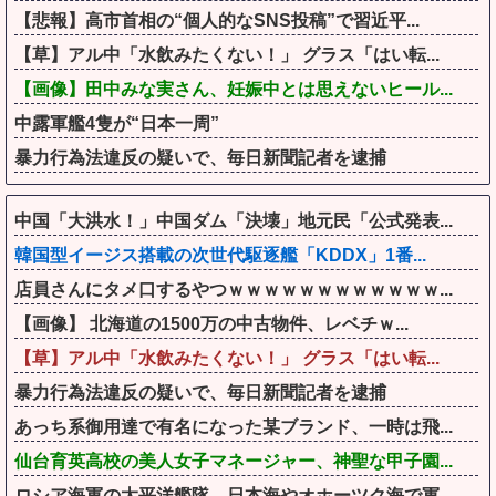
【悲報】高市首相の“個人的なSNS投稿”で習近平...
【草】アル中「水飲みたくない！」 グラス「はい転...
【画像】田中みな実さん、妊娠中とは思えないヒール...
中露軍艦4隻が“日本一周”
暴力行為法違反の疑いで、毎日新聞記者を逮捕
中国「大洪水！」中国ダム「決壊」地元民「公式発表...
韓国型イージス搭載の次世代駆逐艦「KDDX」1番...
店員さんにタメ口するやつｗｗｗｗｗｗｗｗｗｗｗｗ...
【画像】 北海道の1500万の中古物件、レベチｗ...
【草】アル中「水飲みたくない！」 グラス「はい転...
暴力行為法違反の疑いで、毎日新聞記者を逮捕
あっち系御用達で有名になった某ブランド、一時は飛...
仙台育英高校の美人女子マネージャー、神聖な甲子園...
ロシア海軍の太平洋艦隊、日本海やオホーツク海で軍...